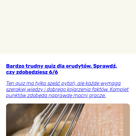
Bardzo trudny quiz dla erudytów. Sprawdź,
czy zdobędziesz 6/6
Ten quiz ma tylko sześć pytań, ale każde wymaga
szerokiej wiedzy i dobrego kojarzenia faktów. Komplet
punktów zdobędą naprawdę mocni gracze.