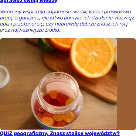
Sprawdź swoją wiedzę
Witaminy wspierają odporność, wzrok, kości i prawidłową
pracę organizmu, ale łatwo pomylić ich działanie. Rozwiąż
quiz i przekonaj się, czy naprawdę dobrze znasz ich rolę
oraz najważniejsze źródła.
QUIZ geograficzny. Znasz stolice województw?