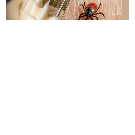
QUIZ Na tych bajkach wychowały się pokolenia
Polaków. Pamiętasz je jeszcze?
Te dobranocki znały całe pokolenia, ale szczegóły
łatwo się zacierają. Rozwiąż quiz o bajkach z czasów
PRL-u i sprawdź swoją pamięć.