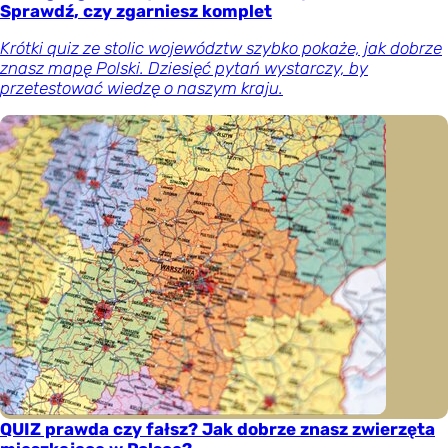
Sprawdź, czy zgarniesz komplet
Krótki quiz ze stolic województw szybko pokaże, jak dobrze
znasz mapę Polski. Dziesięć pytań wystarczy, by
przetestować wiedzę o naszym kraju.
QUIZ prawda czy fałsz? Jak dobrze znasz zwierzęta