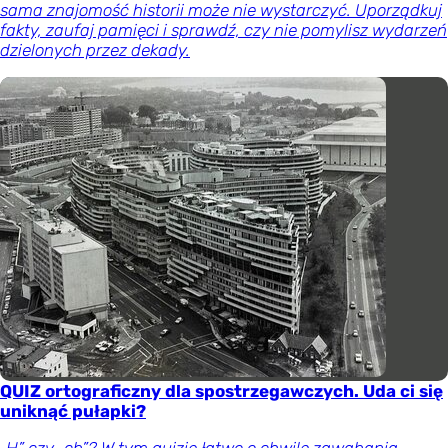
sama znajomość historii może nie wystarczyć. Uporządkuj
fakty, zaufaj pamięci i sprawdź, czy nie pomylisz wydarzeń
dzielonych przez dekady.
QUIZ ortograficzny dla spostrzegawczych. Uda ci się
uniknąć pułapki?
„H” czy „ch”? W tym quizie łatwo o chwilę zawahania.