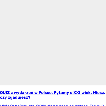
QUIZ z wydarzeń w Polsce. Pytamy o XXI wiek. Wiesz,
czy zgadujesz?
Historia najnowsza działa się na naszych oczach. Ten quiz