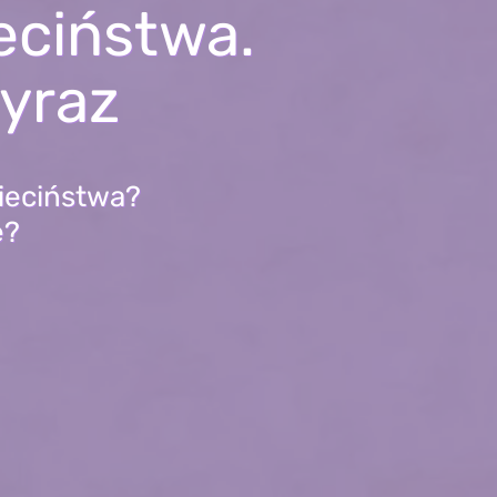
eciństwa.
wyraz
zieciństwa?
e?