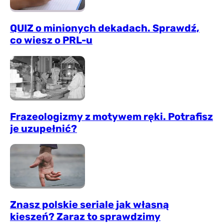
QUIZ o minionych dekadach. Sprawdź,
co wiesz o PRL-u
Frazeologizmy z motywem ręki. Potrafisz
je uzupełnić?
Znasz polskie seriale jak własną
kieszeń? Zaraz to sprawdzimy