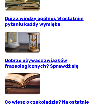
Quiz z wiedzy ogólnej. W ostatnim
pytaniu każdy wymięka
Dobrze używasz związków
frazeologicznych? Sprawdź się
Co wiesz o czekoladzie? Na ostatnie