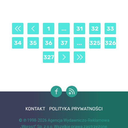
1
...
31
32
33
34
35
36
37
...
325
326
327
KONTAKT
POLITYKA PRYWATNOŚCI
© ℗ 1998-2026
Agencja Wydawniczo-Reklamowa
„Wprost” Sp. z o.o.
Wszelkie prawa zastrzeżone.