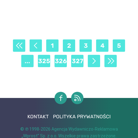
1
2
3
4
5
...
325
326
327
KONTAKT
POLITYKA PRYWATNOŚCI
© ℗ 1998-2026
Agencja Wydawniczo-Reklamowa
„Wprost” Sp. z o.o.
Wszelkie prawa zastrzeżone.