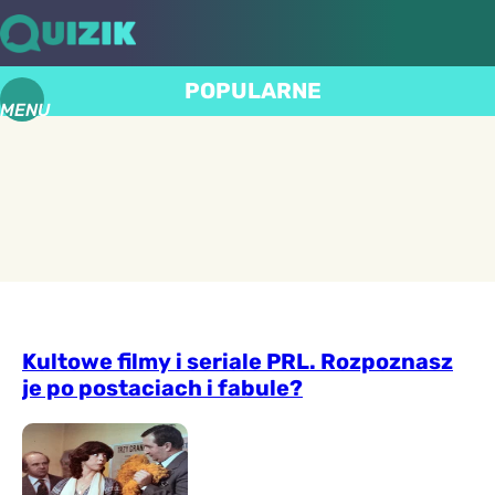
POPULARNE
MENU
Kultowe filmy i seriale PRL. Rozpoznasz
je po postaciach i fabule?