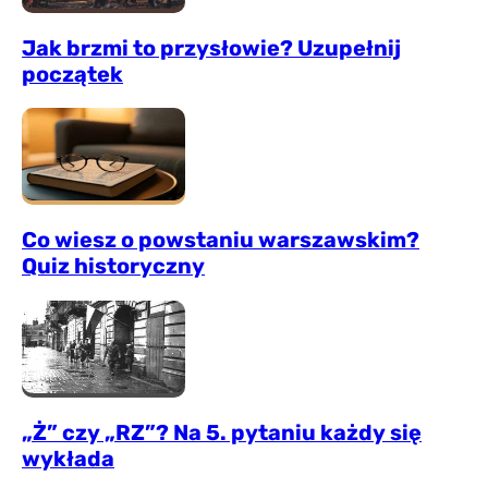
Jak brzmi to przysłowie? Uzupełnij
początek
Co wiesz o powstaniu warszawskim?
Quiz historyczny
„Ż” czy „RZ”? Na 5. pytaniu każdy się
wykłada