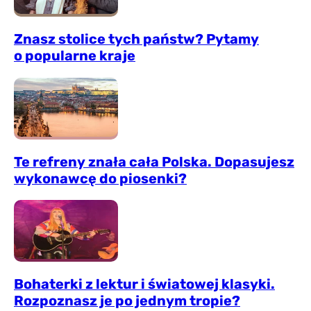
Znasz stolice tych państw? Pytamy
o popularne kraje
Te refreny znała cała Polska. Dopasujesz
wykonawcę do piosenki?
Bohaterki z lektur i światowej klasyki.
Rozpoznasz je po jednym tropie?