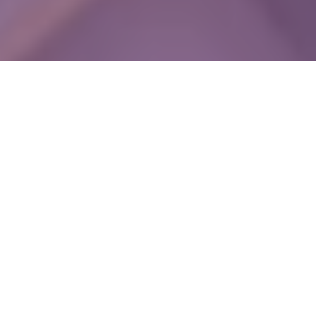
WIĘCEJ QUIZÓW
Co znaczą te frazeologizmy? Przy 7. pytaniu się
zastanowisz
Te przysłowia zna prawie każdy. Czy na pewno