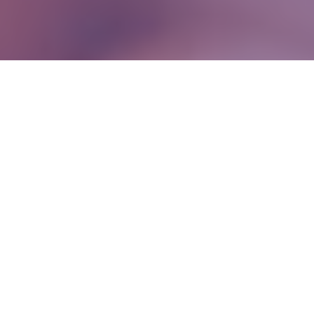
WIĘCEJ QUIZÓW
Te przysłowia zna prawie każdy. Czy na pewno
rozumiesz ich sens?
Jak brzmi to przysłowie? Uzupełnij początek