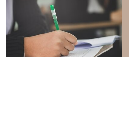
QUIZ Co znaczą te związki frazeologiczne?
Większość odpada już w 3 pytaniu
Związki frazeologiczne brzmią znajomo, ale ich
znaczenie potrafi zaskoczyć. Rozwiąż quiz i przekonaj
się, jak dobrze znasz polską frazeologię.