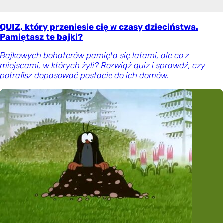
QUIZ, który przeniesie cię w czasy dzieciństwa.
Pamiętasz te bajki?
Bajkowych bohaterów pamięta się latami, ale co z
miejscami, w których żyli? Rozwiąż quiz i sprawdź, czy
potrafisz dopasować postacie do ich domów.