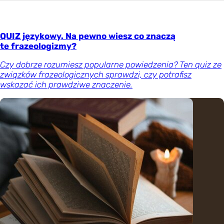
QUIZ językowy. Na pewno wiesz co znaczą
te frazeologizmy?
Czy dobrze rozumiesz popularne powiedzenia? Ten quiz ze
związków frazeologicznych sprawdzi, czy potrafisz
wskazać ich prawdziwe znaczenie.