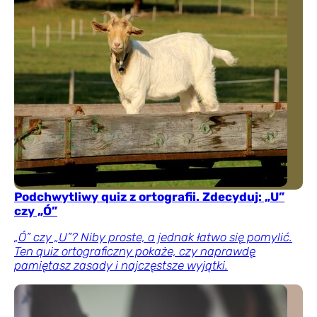
Podchwytliwy quiz z ortografii. Zdecyduj: „U”
czy „Ó”
„Ó” czy „U”? Niby proste, a jednak łatwo się pomylić.
Ten quiz ortograficzny pokaże, czy naprawdę
pamiętasz zasady i najczęstsze wyjątki.