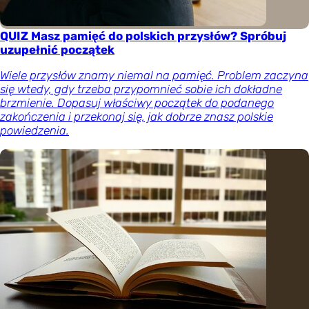
QUIZ Masz pamięć do polskich przysłów? Spróbuj
uzupełnić początek
Wiele przysłów znamy niemal na pamięć. Problem zaczyna
się wtedy, gdy trzeba przypomnieć sobie ich dokładne
brzmienie. Dopasuj właściwy początek do podanego
zakończenia i przekonaj się, jak dobrze znasz polskie
powiedzenia.