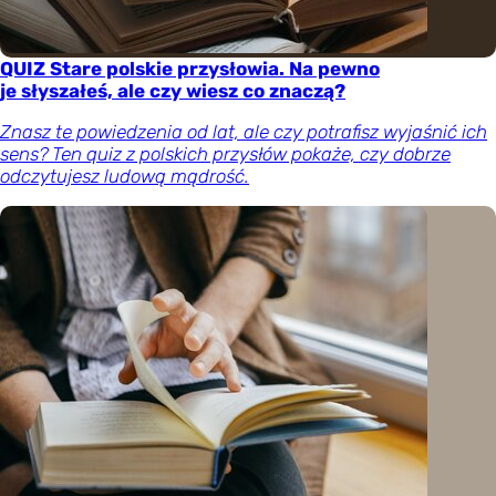
QUIZ Stare polskie przysłowia. Na pewno
je słyszałeś, ale czy wiesz co znaczą?
Znasz te powiedzenia od lat, ale czy potrafisz wyjaśnić ich
sens? Ten quiz z polskich przysłów pokaże, czy dobrze
odczytujesz ludową mądrość.