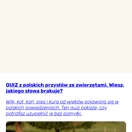
QUIZ z polskich przysłów ze zwierzętami. Wiesz,
jakiego słowa brakuje?
Wilk, kot, koń, pies i kura od wieków pojawiają się w
polskich powiedzeniach. Ten quiz pokaże, czy
potrafisz uzupełnić je bez pomyłki.