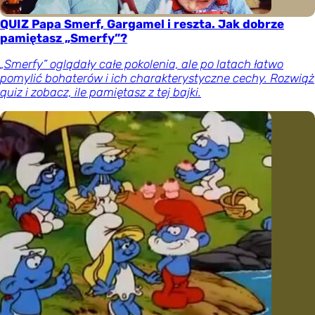
QUIZ Papa Smerf, Gargamel i reszta. Jak dobrze
pamiętasz „Smerfy”?
„Smerfy” oglądały całe pokolenia, ale po latach łatwo
pomylić bohaterów i ich charakterystyczne cechy. Rozwiąż
quiz i zobacz, ile pamiętasz z tej bajki.