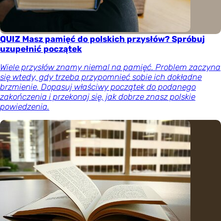
QUIZ Masz pamięć do polskich przysłów? Spróbuj
uzupełnić początek
Wiele przysłów znamy niemal na pamięć. Problem zaczyna
się wtedy, gdy trzeba przypomnieć sobie ich dokładne
brzmienie. Dopasuj właściwy początek do podanego
zakończenia i przekonaj się, jak dobrze znasz polskie
powiedzenia.