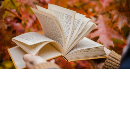
Quiz z polskich przysłów
Polskie przysłowia brzmią znajomo, ale przy
wyborze właściwego zakończenia łatwo
o pomyłkę. Ten quiz sprawdzi, czy naprawdę
znasz ich sens i poprawne brzmienie.
W tym quizie z polskich przysłów sprawdzisz, jak dobrze