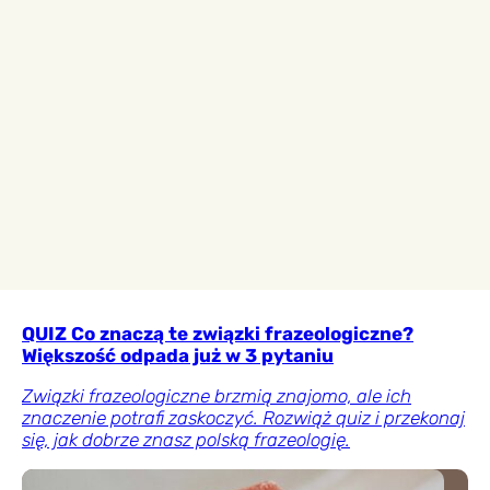
QUIZ Co znaczą te związki frazeologiczne?
Większość odpada już w 3 pytaniu
Związki frazeologiczne brzmią znajomo, ale ich
znaczenie potrafi zaskoczyć. Rozwiąż quiz i przekonaj
się, jak dobrze znasz polską frazeologię.