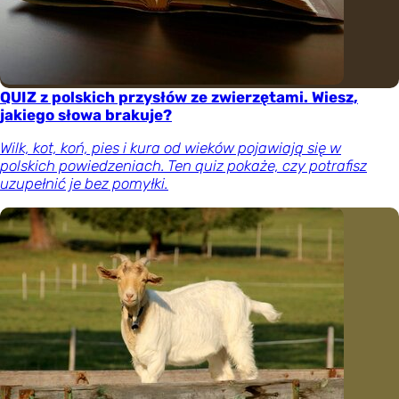
QUIZ z polskich przysłów ze zwierzętami. Wiesz,
jakiego słowa brakuje?
Wilk, kot, koń, pies i kura od wieków pojawiają się w
polskich powiedzeniach. Ten quiz pokaże, czy potrafisz
uzupełnić je bez pomyłki.