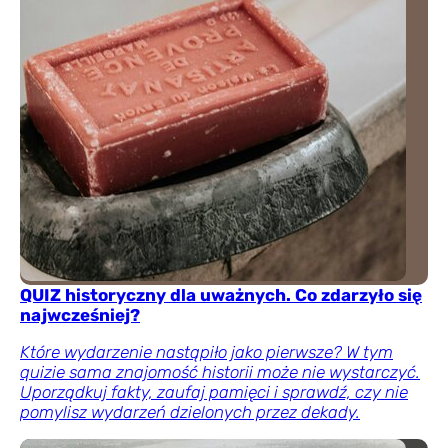
QUIZ historyczny dla uważnych. Co zdarzyło się
najwcześniej?
Które wydarzenie nastąpiło jako pierwsze? W tym
quizie sama znajomość historii może nie wystarczyć.
Uporządkuj fakty, zaufaj pamięci i sprawdź, czy nie
pomylisz wydarzeń dzielonych przez dekady.