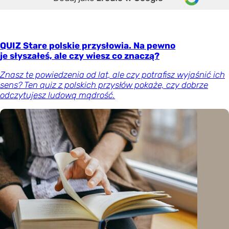
QUIZ Stare polskie przysłowia. Na pewno
je słyszałeś, ale czy wiesz co znaczą?
Znasz te powiedzenia od lat, ale czy potrafisz wyjaśnić ich
sens? Ten quiz z polskich przysłów pokaże, czy dobrze
odczytujesz ludową mądrość.