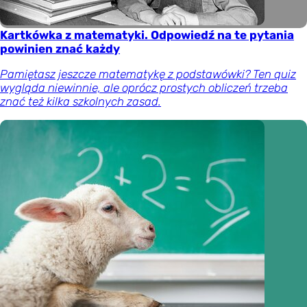
Kartkówka z matematyki. Odpowiedź na te pytania
powinien znać każdy
Pamiętasz jeszcze matematykę z podstawówki? Ten quiz
wygląda niewinnie, ale oprócz prostych obliczeń trzeba
znać też kilka szkolnych zasad.