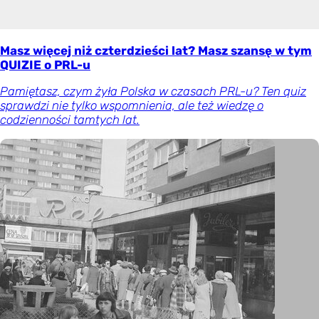
Masz więcej niż czterdzieści lat? Masz szansę w tym
QUIZIE o PRL-u
Pamiętasz, czym żyła Polska w czasach PRL-u? Ten quiz
sprawdzi nie tylko wspomnienia, ale też wiedzę o
codzienności tamtych lat.