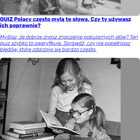
QUIZ Polacy często mylą te słowa. Czy ty używasz
ich poprawnie?
Myślisz, że dobrze znasz znaczenie popularnych słów? Ten
quiz szybko to zweryfikuje. Sprawdź, czy nie popełniasz
błędów, które zdarzają się bardzo często.