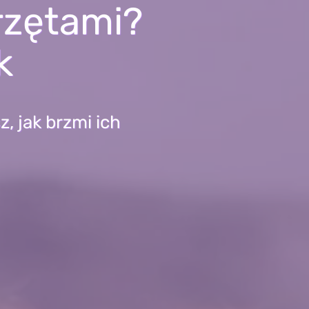
rzętami?
k
, jak brzmi ich