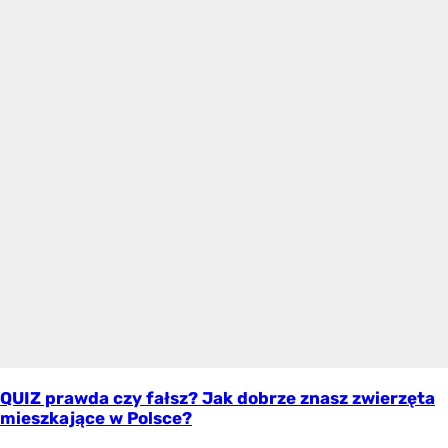
QUIZ prawda czy fałsz? Jak dobrze znasz zwierzęta
mieszkające w Polsce?