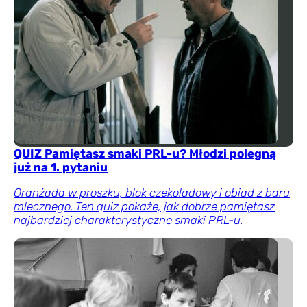
QUIZ Pamiętasz smaki PRL-u? Młodzi polegną
już na 1. pytaniu
Oranżada w proszku, blok czekoladowy i obiad z baru
mlecznego. Ten quiz pokaże, jak dobrze pamiętasz
najbardziej charakterystyczne smaki PRL-u.