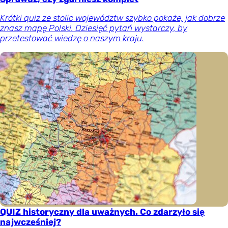
Krótki quiz ze stolic województw szybko pokaże, jak dobrze
znasz mapę Polski. Dziesięć pytań wystarczy, by
przetestować wiedzę o naszym kraju.
QUIZ historyczny dla uważnych. Co zdarzyło się
najwcześniej?