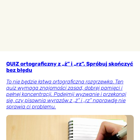
QUIZ ortograficzny z „ż” i „rz”. Spróbuj skończyć
bez błędu
To nie będzie łatwa ortograficzna rozgrzewka. Ten
quiz wymaga znajomości zasad, dobrej pamięci i
pełnej koncentracji. Podejmij wyzwanie i przekonaj
się, czy pisownia wyrazów z „ż” i „rz” naprawdę nie
sprawia ci problemu.