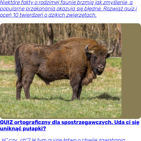
Niektóre fakty o rodzimej faunie brzmią jak zmyślenie, a
popularne przekonania okazują się błędne. Rozwiąż quiz i
oceń 10 twierdzeń o dzikich zwierzętach.
QUIZ ortograficzny dla spostrzegawczych. Uda ci się
uniknąć pułapki?
„H” czy „ch”? W tym quizie łatwo o chwilę zawahania.