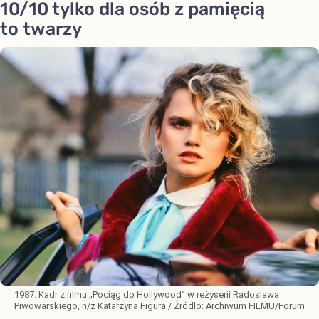
10/10 tylko dla osób z pamięcią
to twarzy
1987. Kadr z filmu „Pociąg do Hollywood” w reżyserii Radoslawa
Piwowarskiego, n/z Katarzyna Figura
/ Źródło:
Archiwum FILMU/Forum