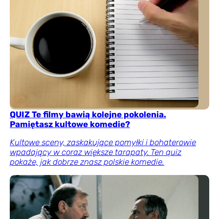
QUIZ Te filmy bawią kolejne pokolenia.
Pamiętasz kultowe komedie?
Kultowe sceny, zaskakujące pomyłki i bohaterowie
wpadający w coraz większe tarapaty. Ten quiz
pokaże, jak dobrze znasz polskie komedie.