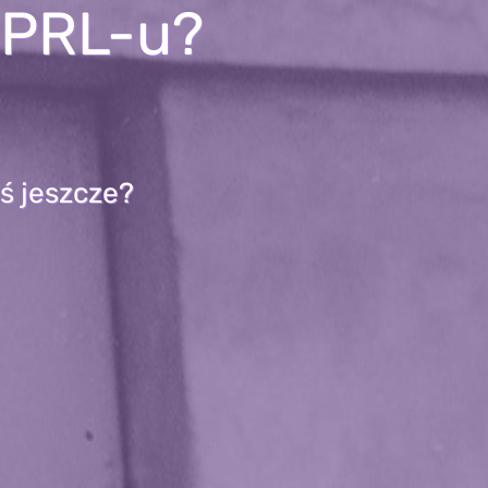
w PRL-u?
ś jeszcze?