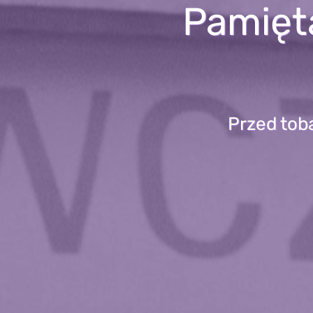
Pamięta
Przed tob