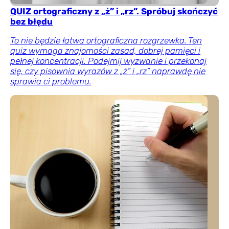
QUIZ ortograficzny z „ż” i „rz”. Spróbuj skończyć
bez błędu
To nie będzie łatwa ortograficzna rozgrzewka. Ten
quiz wymaga znajomości zasad, dobrej pamięci i
pełnej koncentracji. Podejmij wyzwanie i przekonaj
się, czy pisownia wyrazów z „ż” i „rz” naprawdę nie
sprawia ci problemu.