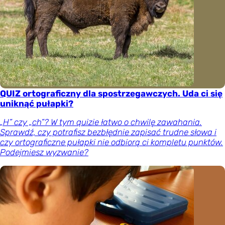
QUIZ ortograficzny dla spostrzegawczych. Uda ci się
uniknąć pułapki?
„H” czy „ch”? W tym quizie łatwo o chwilę zawahania.
Sprawdź, czy potrafisz bezbłędnie zapisać trudne słowa i
czy ortograficzne pułapki nie odbiorą ci kompletu punktów.
Podejmiesz wyzwanie?