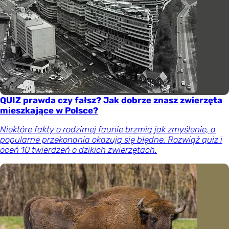
QUIZ prawda czy fałsz? Jak dobrze znasz zwierzęta
mieszkające w Polsce?
Niektóre fakty o rodzimej faunie brzmią jak zmyślenie, a
popularne przekonania okazują się błędne. Rozwiąż quiz i
oceń 10 twierdzeń o dzikich zwierzętach.