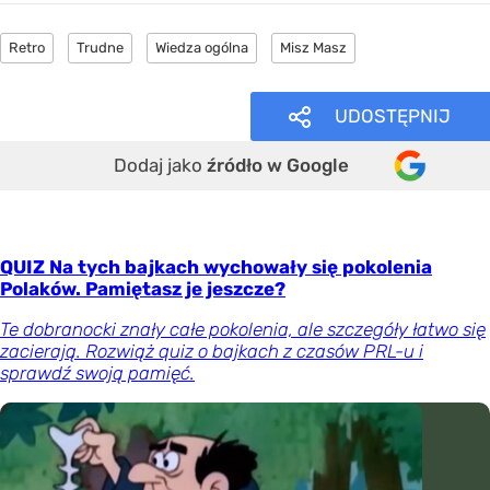
Retro
Trudne
Wiedza ogólna
Misz Masz
UDOSTĘPNIJ
Dodaj jako
źródło w Google
QUIZ Na tych bajkach wychowały się pokolenia
Polaków. Pamiętasz je jeszcze?
Te dobranocki znały całe pokolenia, ale szczegóły łatwo się
zacierają. Rozwiąż quiz o bajkach z czasów PRL-u i
sprawdź swoją pamięć.