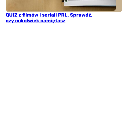
QUIZ z filmów i seriali PRL. Sprawdź,
czy cokolwiek pamiętasz
Kultowe komedie, seriale oglądane przez całe rodziny
i bohaterowie, których nie da się pomylić z żadnymi
innymi. Ten quiz zabierze cię do świata filmów i seriali
z czasów PRL-u. Sprawdź, czy poradzisz sobie także z
mniej oczywistymi pytaniami.