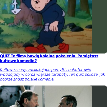
QUIZ Te filmy bawią kolejne pokolenia. Pamiętasz
kultowe komedie?
Kultowe sceny, zaskakujące pomyłki i bohaterowie
wpadający w coraz większe tarapaty. Ten quiz pokaże, jak
dobrze znasz polskie komedie.