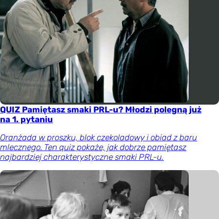
QUIZ Pamiętasz smaki PRL-u? Młodzi polegną już
na 1. pytaniu
Oranżada w proszku, blok czekoladowy i obiad z baru
mlecznego. Ten quiz pokaże, jak dobrze pamiętasz
najbardziej charakterystyczne smaki PRL-u.