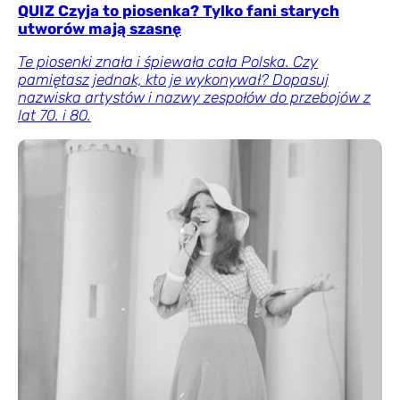
QUIZ Czyja to piosenka? Tylko fani starych
utworów mają szasnę
Te piosenki znała i śpiewała cała Polska. Czy
pamiętasz jednak, kto je wykonywał? Dopasuj
nazwiska artystów i nazwy zespołów do przebojów z
lat 70. i 80.