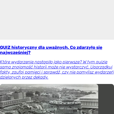
QUIZ historyczny dla uważnych. Co zdarzyło się
najwcześniej?
Które wydarzenie nastąpiło jako pierwsze? W tym quizie
sama znajomość historii może nie wystarczyć. Uporządkuj
fakty, zaufaj pamięci i sprawdź, czy nie pomylisz wydarzeń
dzielonych przez dekady.