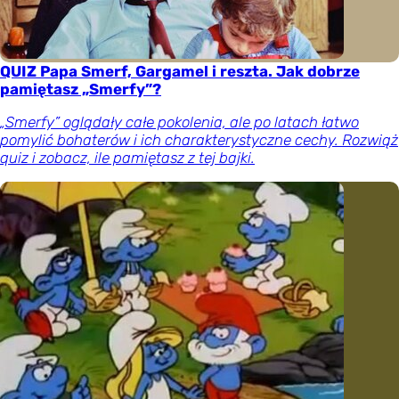
QUIZ Papa Smerf, Gargamel i reszta. Jak dobrze
pamiętasz „Smerfy”?
„Smerfy” oglądały całe pokolenia, ale po latach łatwo
pomylić bohaterów i ich charakterystyczne cechy. Rozwiąż
quiz i zobacz, ile pamiętasz z tej bajki.