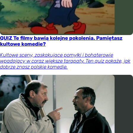
QUIZ Te filmy bawią kolejne pokolenia. Pamiętasz
kultowe komedie?
Kultowe sceny, zaskakujące pomyłki i bohaterowie
wpadający w coraz większe tarapaty. Ten quiz pokaże, jak
dobrze znasz polskie komedie.