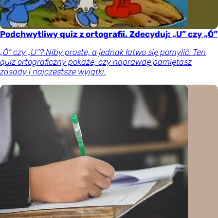
Podchwytliwy quiz z ortografii. Zdecyduj: „U” czy „Ó”
„Ó” czy „U”? Niby proste, a jednak łatwo się pomylić. Ten
quiz ortograficzny pokaże, czy naprawdę pamiętasz
zasady i najczęstsze wyjątki.