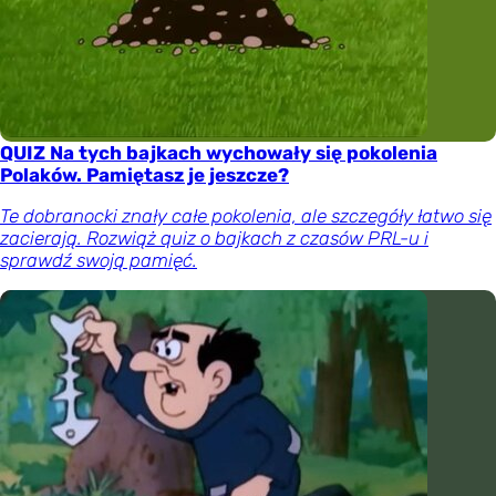
QUIZ Na tych bajkach wychowały się pokolenia
Polaków. Pamiętasz je jeszcze?
Te dobranocki znały całe pokolenia, ale szczegóły łatwo się
zacierają. Rozwiąż quiz o bajkach z czasów PRL-u i
sprawdź swoją pamięć.