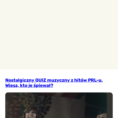
Nostalgiczny QUIZ muzyczny z hitów PRL-u.
Wiesz, kto je śpiewał?