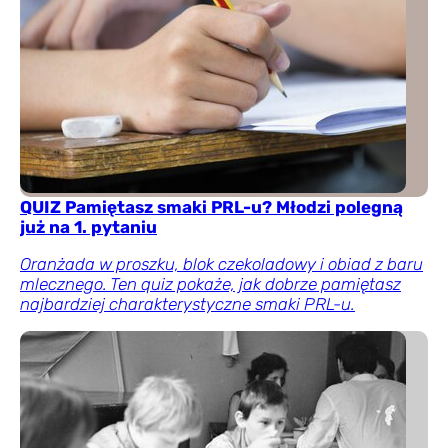
QUIZ Pamiętasz smaki PRL-u? Młodzi polegną
już na 1. pytaniu
Oranżada w proszku, blok czekoladowy i obiad z baru
mlecznego. Ten quiz pokaże, jak dobrze pamiętasz
najbardziej charakterystyczne smaki PRL-u.