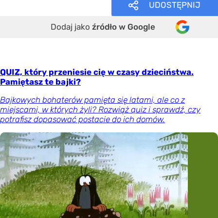
UDOSTĘPNIJ
Dodaj jako
źródło w Google
QUIZ, który przeniesie cię w czasy dzieciństwa.
Pamiętasz te bajki?
Bajkowych bohaterów pamięta się latami, ale co z
miejscami, w których żyli? Rozwiąż quiz i sprawdź, czy
potrafisz dopasować postacie do ich domów.