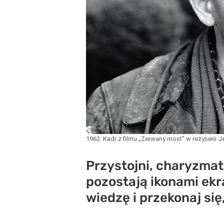
1962. Kadr z filmu „Zerwany most” w reżyserii
Przystojni, charyzmat
pozostają ikonami ekr
wiedzę i przekonaj si