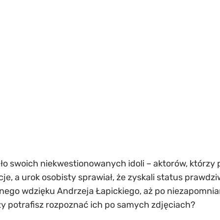
o swoich niekwestionowanych idoli – aktorów, którzy p
cje, a urok osobisty sprawiał, że zyskali status prawd
ełnego wdzięku Andrzeja Łapickiego, aż po niezapomni
zy potrafisz rozpoznać ich po samych zdjęciach?