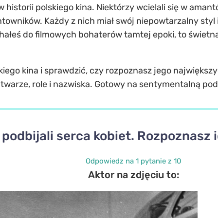
 w historii polskiego kina. Niektórzy wcielali się w a
owników. Każdy z nich miał swój niepowtarzalny styl 
hałeś do filmowych bohaterów tamtej epoki, to świetn
skiego kina i sprawdzić, czy rozpoznasz jego największ
ch twarze, role i nazwiska. Gotowy na sentymentalną p
podbijali serca kobiet. Rozpoznasz 
Odpowiedz na 1 pytanie z 10
Aktor na zdjęciu to: