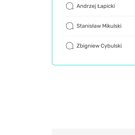
Andrzej Łapicki
Stanisław Mikulski
Zbigniew Cybulski
Retro
Wiedza ogólna
Rozrywka