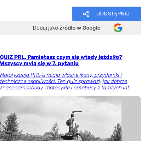
UDOSTĘPNIJ
Dodaj jako
źródło w Google
QUIZ PRL. Pamiętasz czym się wtedy jeździło?
Wszyscy mylą się w 7. pytaniu
Motoryzacja PRL-u miała własne ikony, przydomki i
techniczne osobliwości. Ten quiz sprawdzi, jak dobrze
znasz samochody, motocykle i autobusy z tamtych lat.