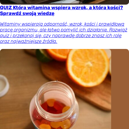
QUIZ Która witamina wspiera wzrok, a która kości?
Sprawdź swoją wiedzę
Witaminy wspierają odporność, wzrok, kości i prawidłową
pracę organizmu, ale łatwo pomylić ich działanie. Rozwiąż
quiz i przekonaj się, czy naprawdę dobrze znasz ich rolę
oraz najważniejsze źródła.