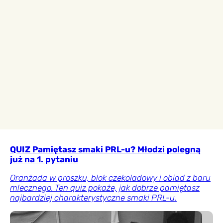
QUIZ Pamiętasz smaki PRL-u? Młodzi polegną
już na 1. pytaniu
Oranżada w proszku, blok czekoladowy i obiad z baru
mlecznego. Ten quiz pokaże, jak dobrze pamiętasz
najbardziej charakterystyczne smaki PRL-u.