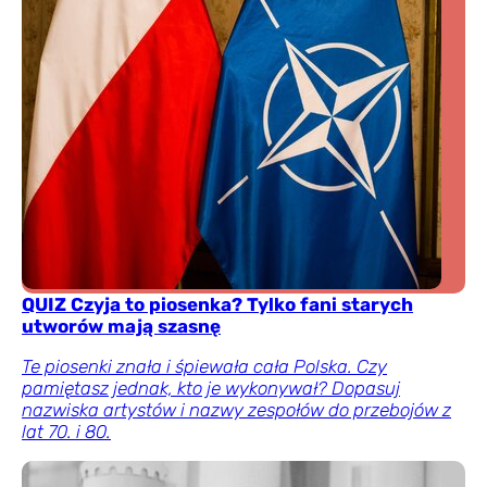
QUIZ Czyja to piosenka? Tylko fani starych
utworów mają szasnę
Te piosenki znała i śpiewała cała Polska. Czy
pamiętasz jednak, kto je wykonywał? Dopasuj
nazwiska artystów i nazwy zespołów do przebojów z
lat 70. i 80.