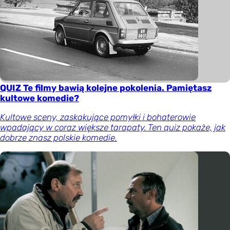
QUIZ Te filmy bawią kolejne pokolenia. Pamiętasz
kultowe komedie?
Kultowe sceny, zaskakujące pomyłki i bohaterowie
wpadający w coraz większe tarapaty. Ten quiz pokaże, jak
dobrze znasz polskie komedie.