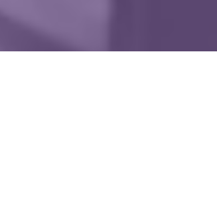
WIĘCEJ QUIZÓW
Pamiętasz Maję i Gucia? Ten quiz zabierze cię
na dobrze znaną łąkę
Dopasujesz nazwisko do zdjęcia? Pytamy