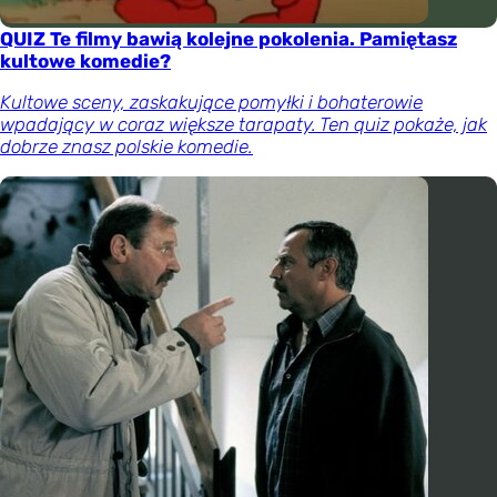
QUIZ Te filmy bawią kolejne pokolenia. Pamiętasz
kultowe komedie?
Kultowe sceny, zaskakujące pomyłki i bohaterowie
wpadający w coraz większe tarapaty. Ten quiz pokaże, jak
dobrze znasz polskie komedie.