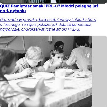
QUIZ Pamiętasz smaki PRL-u? Młodzi polegną już
na 1. pytaniu
Oranżada w proszku, blok czekoladowy i obiad z baru
mlecznego. Ten quiz pokaże, jak dobrze pamiętasz
najbardziej charakterystyczne smaki PRL-u.