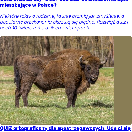
mieszkające w Polsce?
Niektóre fakty o rodzimej faunie brzmią jak zmyślenie, a
popularne przekonania okazują się błędne. Rozwiąż quiz i
oceń 10 twierdzeń o dzikich zwierzętach.
QUIZ ortograficzny dla spostrzegawczych. Uda ci się