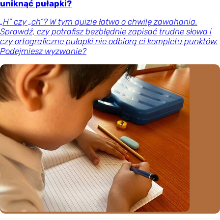
uniknąć pułapki?
„H” czy „ch”? W tym quizie łatwo o chwilę zawahania.
Sprawdź, czy potrafisz bezbłędnie zapisać trudne słowa i
czy ortograficzne pułapki nie odbiorą ci kompletu punktów.
Podejmiesz wyzwanie?