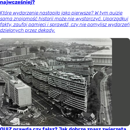
najwcześniej?
Które wydarzenie nastąpiło jako pierwsze? W tym quizie
sama znajomość historii może nie wystarczyć. Uporządkuj
fakty, zaufaj pamięci i sprawdź, czy nie pomylisz wydarzeń
dzielonych przez dekady.
QUIZ prawda czy fałsz? Jak dobrze znasz zwierzęta