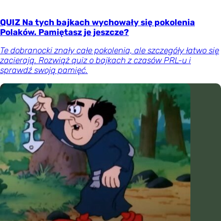
QUIZ Na tych bajkach wychowały się pokolenia
Polaków. Pamiętasz je jeszcze?
Te dobranocki znały całe pokolenia, ale szczegóły łatwo się
zacierają. Rozwiąż quiz o bajkach z czasów PRL-u i
sprawdź swoją pamięć.