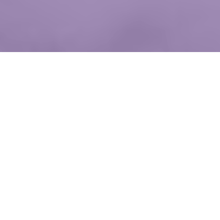
WIĘCEJ QUIZÓW
Te piosenki znała cała Polska. Dopasujesz
je do wykonawców?
Kulinarna podróż do PRL-u. Rozpoznasz dawne