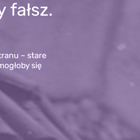
 fałsz.
kranu – stare
 mogłoby się