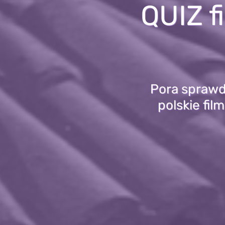
QUIZ f
Pora sprawdz
polskie fil