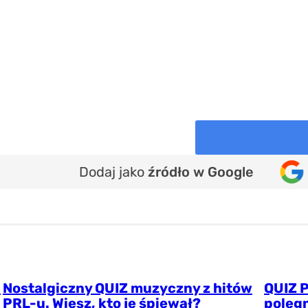
Dodaj jako
źródło w Google
.
Nostalgiczny QUIZ muzyczny z hitów
QUIZ 
PRL-u. Wiesz, kto je śpiewał?
polegn