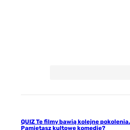
Retro
Historia
Wiedza ogólna
Misz Masz
QUIZ Te filmy bawią kolejne pokolenia
Pamiętasz kultowe komedie?