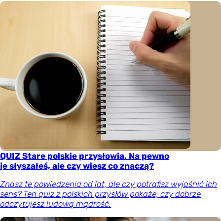
QUIZ Stare polskie przysłowia. Na pewno
je słyszałeś, ale czy wiesz co znaczą?
Znasz te powiedzenia od lat, ale czy potrafisz wyjaśnić ich
sens? Ten quiz z polskich przysłów pokaże, czy dobrze
odczytujesz ludową mądrość.