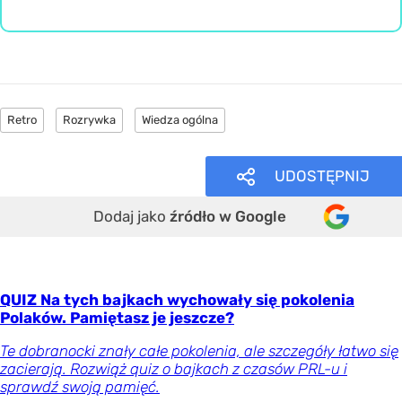
Retro
Rozrywka
Wiedza ogólna
UDOSTĘPNIJ
Dodaj jako
źródło w Google
QUIZ Na tych bajkach wychowały się pokolenia
Polaków. Pamiętasz je jeszcze?
Te dobranocki znały całe pokolenia, ale szczegóły łatwo się
zacierają. Rozwiąż quiz o bajkach z czasów PRL-u i
sprawdź swoją pamięć.