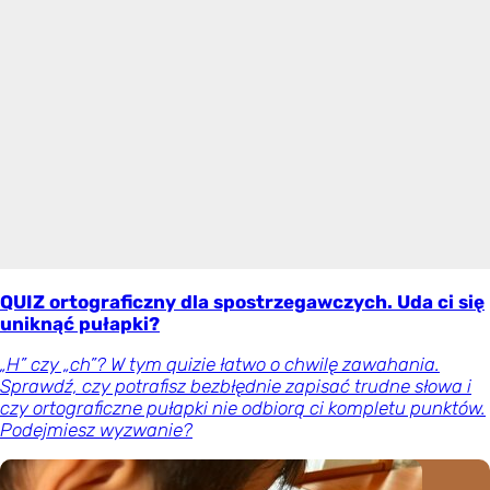
QUIZ ortograficzny dla spostrzegawczych. Uda ci się
uniknąć pułapki?
„H” czy „ch”? W tym quizie łatwo o chwilę zawahania.
Sprawdź, czy potrafisz bezbłędnie zapisać trudne słowa i
czy ortograficzne pułapki nie odbiorą ci kompletu punktów.
Podejmiesz wyzwanie?