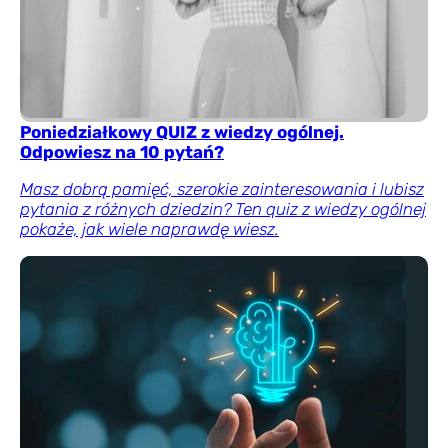
Poniedziałkowy QUIZ z wiedzy ogólnej.
Odpowiesz na 10 pytań?
Masz dobrą pamięć, szerokie zainteresowania i lubisz
pytania z różnych dziedzin? Ten quiz z wiedzy ogólnej
pokaże, jak wiele naprawdę wiesz.