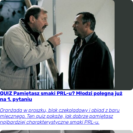
QUIZ Pamiętasz smaki PRL-u? Młodzi polegną już
na 1. pytaniu
Oranżada w proszku, blok czekoladowy i obiad z baru
mlecznego. Ten quiz pokaże, jak dobrze pamiętasz
najbardziej charakterystyczne smaki PRL-u.