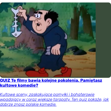
QUIZ Te filmy bawią kolejne pokolenia. Pamiętasz
kultowe komedie?
Kultowe sceny, zaskakujące pomyłki i bohaterowie
wpadający w coraz większe tarapaty. Ten quiz pokaże, jak
dobrze znasz polskie komedie.