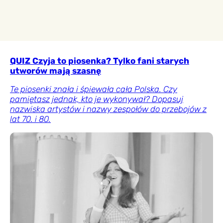
QUIZ Czyja to piosenka? Tylko fani starych
utworów mają szasnę
Te piosenki znała i śpiewała cała Polska. Czy
pamiętasz jednak, kto je wykonywał? Dopasuj
nazwiska artystów i nazwy zespołów do przebojów z
lat 70. i 80.