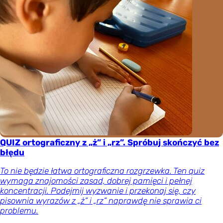
QUIZ ortograficzny z „ż” i „rz”. Spróbuj skończyć bez
błędu
To nie będzie łatwa ortograficzna rozgrzewka. Ten quiz
wymaga znajomości zasad, dobrej pamięci i pełnej
koncentracji. Podejmij wyzwanie i przekonaj się, czy
pisownia wyrazów z „ż” i „rz” naprawdę nie sprawia ci
problemu.