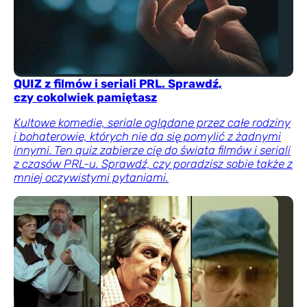
QUIZ z filmów i seriali PRL. Sprawdź,
czy cokolwiek pamiętasz
Kultowe komedie, seriale oglądane przez całe rodziny
i bohaterowie, których nie da się pomylić z żadnymi
innymi. Ten quiz zabierze cię do świata filmów i seriali
z czasów PRL-u. Sprawdź, czy poradzisz sobie także z
mniej oczywistymi pytaniami.