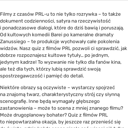
Filmy z czasów PRL-u to nie tylko rozrywka – to także
dokument codzienności, satyra na rzeczywistość
i ponadczasowe dialogi, które do dziś bawią i poruszają.
Od kultowych komedii Barei po kameralne dramaty
Zanussiego – te produkcje wychowały całe pokolenia
widzów. Nasz quiz z filmów PRL pozwoli ci sprawdzić, jak
dobrze rozpoznajesz kultowe tytuły… po jednym,
jedynym kadrze! To wyzwanie nie tylko dla fanów kina,
ale też dla tych, którzy lubią sprawdzić swoją
spostrzegawczość i pamięć do detali.
Niektóre obrazy są oczywiste – wystarczy spojrzeć
na znajomą twarz, charakterystyczny strój czy słynną
scenografię. Inne będą wymagały głębszego
zastanowienia – może to scena z mniej znanego filmu?
Może drugoplanowy bohater? Quiz z filmów PRL
to niepowtarzalna okazja, by jeszcze raz przenieść się