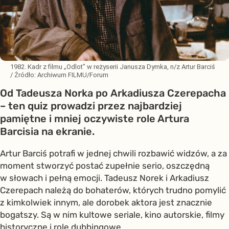
1982. Kadr z filmu „Odlot” w reżyserii Janusza Dymka, n/z Artur Barciś
/ Źródło:
Archiwum FILMU/Forum
Od Tadeusza Norka po Arkadiusza Czerepacha
– ten quiz prowadzi przez najbardziej
pamiętne i mniej oczywiste role Artura
Barcisia na ekranie.
Artur Barciś potrafi w jednej chwili rozbawić widzów, a za
moment stworzyć postać zupełnie serio, oszczędną
w słowach i pełną emocji. Tadeusz Norek i Arkadiusz
Czerepach należą do bohaterów, których trudno pomylić
z kimkolwiek innym, ale dorobek aktora jest znacznie
bogatszy. Są w nim kultowe seriale, kino autorskie, filmy
historyczne i role dubbingowe.