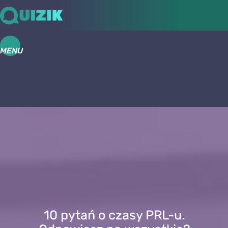
MENU
10 pytań o czasy PRL-u.