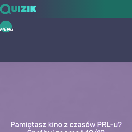
MENU
Pamiętasz kino z czasów PRL-u?