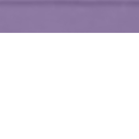
WIĘCEJ QUIZÓW
Te piosenki znała cała Polska. Dopasujesz
je do wykonawców?
Kulinarna podróż do PRL-u. Rozpoznasz dawne