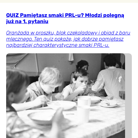
QUIZ Pamiętasz smaki PRL-u? Młodzi polegną
już na 1. pytaniu
Oranżada w proszku, blok czekoladowy i obiad z baru
mlecznego. Ten quiz pokaże, jak dobrze pamiętasz
najbardziej charakterystyczne smaki PRL-u.