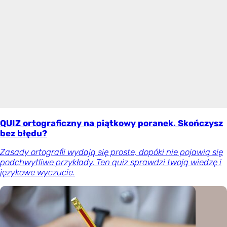
QUIZ ortograficzny na piątkowy poranek. Skończysz
bez błędu?
Zasady ortografii wydają się proste, dopóki nie pojawią się
podchwytliwe przykłady. Ten quiz sprawdzi twoją wiedzę i
językowe wyczucie.