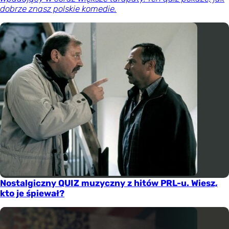
dobrze znasz polskie komedie.
Nostalgiczny QUIZ muzyczny z hitów PRL-u. Wiesz,
kto je śpiewał?