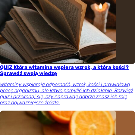
QUIZ Która witamina wspiera wzrok, a która kości?
Sprawdź swoją wiedzę
Witaminy wspierają odporność, wzrok, kości i prawidłową
pracę organizmu, ale łatwo pomylić ich działanie. Rozwiąż
quiz i przekonaj się, czy naprawdę dobrze znasz ich rolę
oraz najważniejsze źródła.