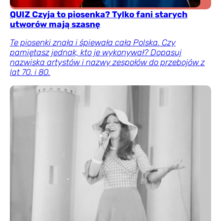
QUIZ Czyja to piosenka? Tylko fani starych
utworów mają szasnę
Te piosenki znała i śpiewała cała Polska. Czy
pamiętasz jednak, kto je wykonywał? Dopasuj
nazwiska artystów i nazwy zespołów do przebojów z
lat 70. i 80.