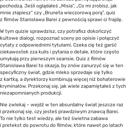
pochodzą. Jeśli oglądałeś „Misia”, „Co mi zrobisz, jak
mnie złapiesz” czy „Bruneta wieczorową porą”, quiz
z filmów Stanisława Barei z pewnością sprawi ci frajdę.
W tym quizie sprawdzisz, czy potrafisz dokończyć
kultowe dialogi, rozpoznać sceny po opisie i połączyć
cytaty z odpowiednimi tytułami. Czeka cię też garść
ciekawostek zza kulis i pytania o detale, które często
umykają przy pierwszym seansie. Quiz z filmów
Stanisława Barei to okazja, by znów zanurzyć się w ten
specyficzny świat, gdzie mleko sprzedaje się tylko
z kartką, a dyrektorzy kombinują więcej niż bohaterowie
kryminałów. Przekonaj się, jak wiele zapamiętałeś z tych
niezapomnianych produkcji.
Nie zwlekaj – wejdź w ten absurdalny świat jeszcze raz
i przekonaj się, czy jesteś prawdziwym znawcą Barei.
To nie tylko test wiedzy, ale też świetna zabawa
i pretekst do powrotu do filmów, które nawet po latach