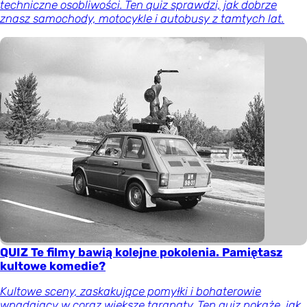
techniczne osobliwości. Ten quiz sprawdzi, jak dobrze
znasz samochody, motocykle i autobusy z tamtych lat.
QUIZ Te filmy bawią kolejne pokolenia. Pamiętasz
kultowe komedie?
Kultowe sceny, zaskakujące pomyłki i bohaterowie
wpadający w coraz większe tarapaty. Ten quiz pokaże, jak