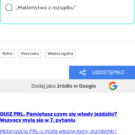
„Małżeństwo z rozsądku”
Retro
Rozrywka
Wiedza ogólna
UDOSTĘPNIJ
Dodaj jako
źródło w Google
QUIZ PRL. Pamiętasz czym się wtedy jeździło?
Wszyscy mylą się w 7. pytaniu
Motoryzacja PRL-u miała własne ikony, przydomki i