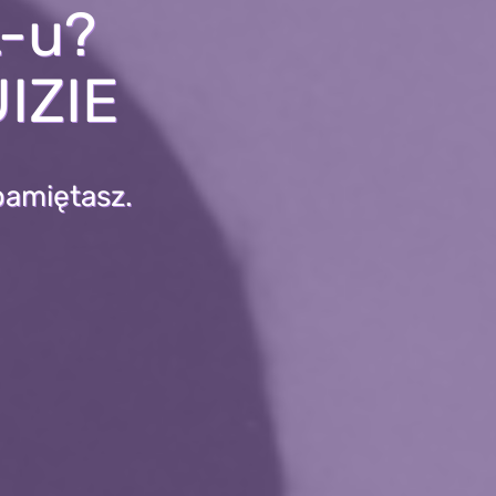
L-u?
IZIE
pamiętasz.