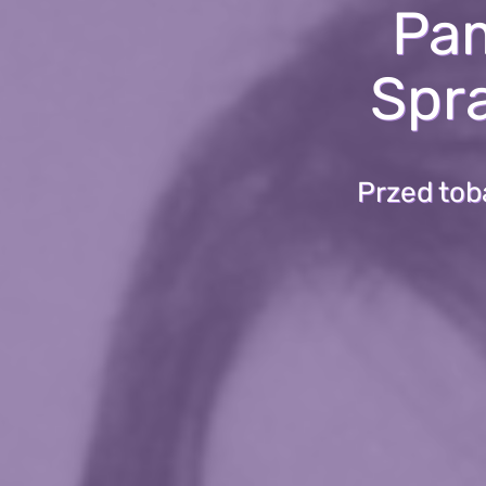
Pam
Spr
Przed tob