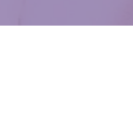
WIĘCEJ QUIZÓW
Wspominkowy QUIZ o PRL-u. Młodzi wymiękną
na 4. pytaniu
Nie tylko Maluch i Polonez. Co wiesz o pojazdach