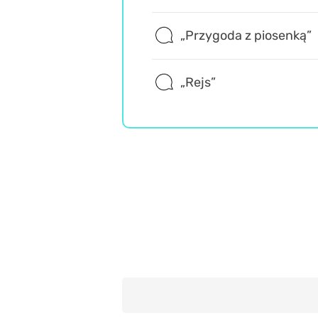
„Przygoda z piosenką”
„Rejs”
Retro
Wiedza ogólna
Historia