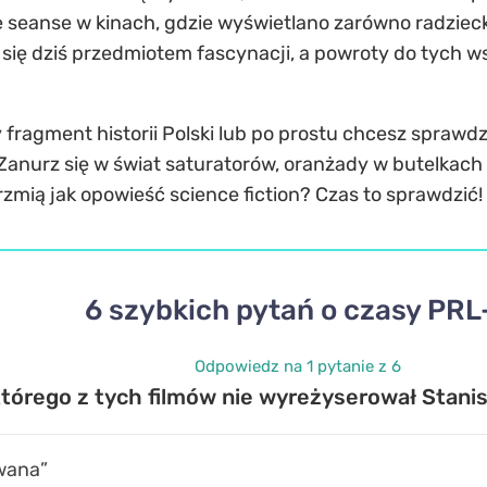
 seanse w kinach, gdzie wyświetlano zarówno radzieckie 
y się dziś przedmiotem fascynacji, a powroty do tych 
 fragment historii Polski lub po prostu chcesz sprawdzi
. Zanurz się w świat saturatorów, oranżady w butelka
brzmią jak opowieść science fiction? Czas to sprawdzić!
6 szybkich pytań o czasy PRL
Odpowiedz na 1 pytanie z 6
tórego z tych filmów nie wyreżyserował Stani
wana”