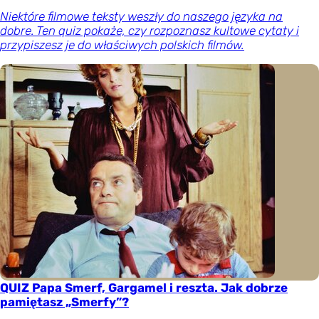
Niektóre filmowe teksty weszły do naszego języka na
dobre. Ten quiz pokaże, czy rozpoznasz kultowe cytaty i
przypiszesz je do właściwych polskich filmów.
QUIZ Papa Smerf, Gargamel i reszta. Jak dobrze
pamiętasz „Smerfy”?