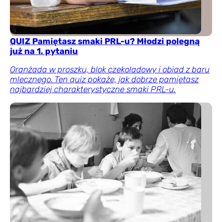
QUIZ Pamiętasz smaki PRL-u? Młodzi polegną
już na 1. pytaniu
Oranżada w proszku, blok czekoladowy i obiad z baru
mlecznego. Ten quiz pokaże, jak dobrze pamiętasz
najbardziej charakterystyczne smaki PRL-u.