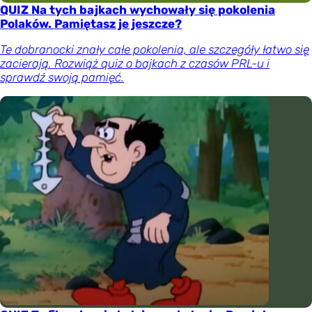
QUIZ Na tych bajkach wychowały się pokolenia
Polaków. Pamiętasz je jeszcze?
Te dobranocki znały całe pokolenia, ale szczegóły łatwo się
zacierają. Rozwiąż quiz o bajkach z czasów PRL-u i
sprawdź swoją pamięć.