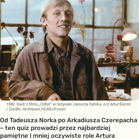
1982. Kadr z filmu „Odlot” w reżyserii Janusza Dymka, n/z Artur Barciś
/ Źródło:
Archiwum FILMU/Forum
Od Tadeusza Norka po Arkadiusza Czerepacha
– ten quiz prowadzi przez najbardziej
pamiętne i mniej oczywiste role Artura