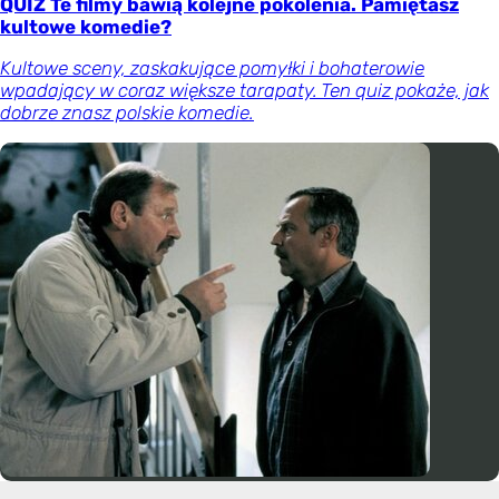
QUIZ Te filmy bawią kolejne pokolenia. Pamiętasz
kultowe komedie?
Kultowe sceny, zaskakujące pomyłki i bohaterowie
wpadający w coraz większe tarapaty. Ten quiz pokaże, jak
dobrze znasz polskie komedie.