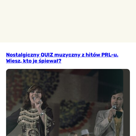
Nostalgiczny QUIZ muzyczny z hitów PRL-u.
Wiesz, kto je śpiewał?