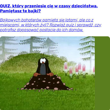
QUIZ, który przeniesie cię w czasy dzieciństwa.
Pamiętasz te bajki?
Bajkowych bohaterów pamięta się latami, ale co z
miejscami, w których żyli? Rozwiąż quiz i sprawdź, czy
potrafisz dopasować postacie do ich domów.