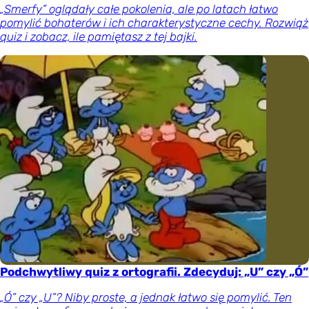
„Smerfy” oglądały całe pokolenia, ale po latach łatwo
pomylić bohaterów i ich charakterystyczne cechy. Rozwiąż
quiz i zobacz, ile pamiętasz z tej bajki.
Podchwytliwy quiz z ortografii. Zdecyduj: „U” czy „Ó”
„Ó” czy „U”? Niby proste, a jednak łatwo się pomylić. Ten