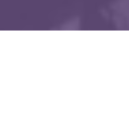
WIĘCEJ QUIZÓW
Te piosenki znała cała Polska. Dopasujesz
je do wykonawców?
Kulinarna podróż do PRL-u. Rozpoznasz dawne