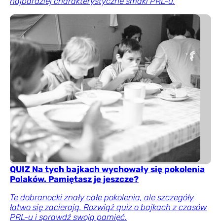
najbardziej charakterystyczne smaki PRL-u.
QUIZ Na tych bajkach wychowały się pokolenia
Polaków. Pamiętasz je jeszcze?
Te dobranocki znały całe pokolenia, ale szczegóły
łatwo się zacierają. Rozwiąż quiz o bajkach z czasów
PRL-u i sprawdź swoją pamięć.