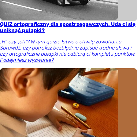
QUIZ ortograficzny dla spostrzegawczych. Uda ci się
uniknąć pułapki?
„H” czy „ch”? W tym quizie łatwo o chwilę zawahania.
Sprawdź, czy potrafisz bezbłędnie zapisać trudne słowa i
czy ortograficzne pułapki nie odbiorą ci kompletu punktów.
Podejmiesz wyzwanie?