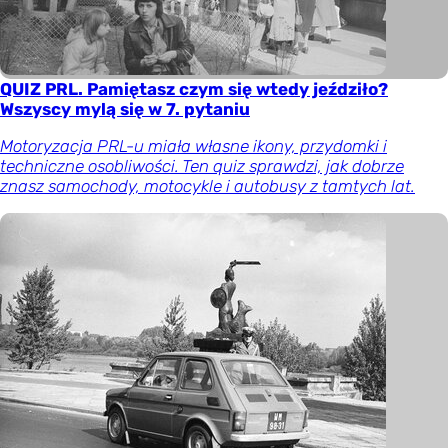
QUIZ PRL. Pamiętasz czym się wtedy jeździło?
Wszyscy mylą się w 7. pytaniu
Motoryzacja PRL-u miała własne ikony, przydomki i
techniczne osobliwości. Ten quiz sprawdzi, jak dobrze
znasz samochody, motocykle i autobusy z tamtych lat.