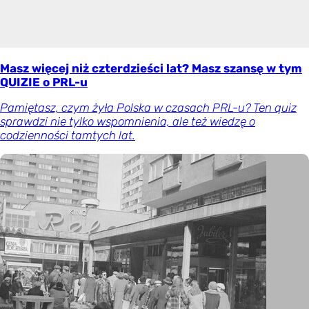
Masz więcej niż czterdzieści lat? Masz szansę w tym
QUIZIE o PRL-u
Pamiętasz, czym żyła Polska w czasach PRL-u? Ten quiz
sprawdzi nie tylko wspomnienia, ale też wiedzę o
codzienności tamtych lat.