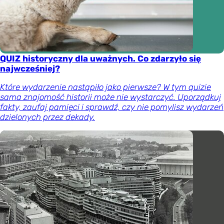
QUIZ historyczny dla uważnych. Co zdarzyło się
najwcześniej?
Które wydarzenie nastąpiło jako pierwsze? W tym quizie
sama znajomość historii może nie wystarczyć. Uporządkuj
fakty, zaufaj pamięci i sprawdź, czy nie pomylisz wydarzeń
dzielonych przez dekady.