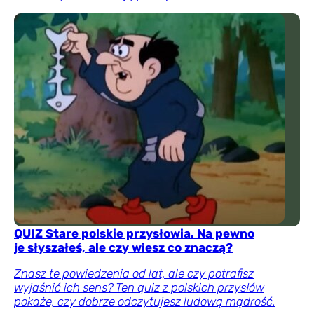
QUIZ Stare polskie przysłowia. Na pewno
je słyszałeś, ale czy wiesz co znaczą?
Znasz te powiedzenia od lat, ale czy potrafisz
wyjaśnić ich sens? Ten quiz z polskich przysłów
pokaże, czy dobrze odczytujesz ludową mądrość.