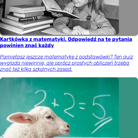
Kartkówka z matematyki. Odpowiedź na te pytania
powinien znać każdy
Pamiętasz jeszcze matematykę z podstawówki? Ten quiz
wygląda niewinnie, ale oprócz prostych obliczeń trzeba
znać też kilka szkolnych zasad.