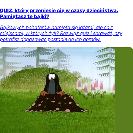
QUIZ, który przeniesie cię w czasy dzieciństwa.
Pamiętasz te bajki?
Bajkowych bohaterów pamięta się latami, ale co z
miejscami, w których żyli? Rozwiąż quiz i sprawdź, czy
potrafisz dopasować postacie do ich domów.