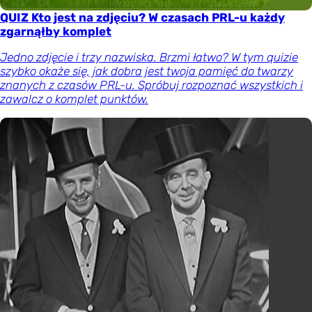
QUIZ Kto jest na zdjęciu? W czasach PRL-u każdy
zgarnąłby komplet
Jedno zdjęcie i trzy nazwiska. Brzmi łatwo? W tym quizie
szybko okaże się, jak dobra jest twoja pamięć do twarzy
znanych z czasów PRL-u. Spróbuj rozpoznać wszystkich i
zawalcz o komplet punktów.