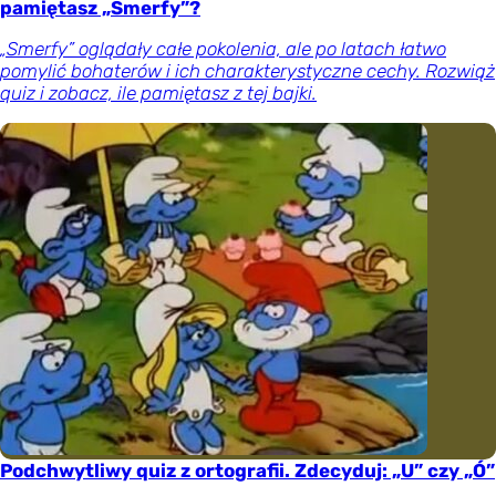
pamiętasz „Smerfy”?
„Smerfy” oglądały całe pokolenia, ale po latach łatwo
pomylić bohaterów i ich charakterystyczne cechy. Rozwiąż
quiz i zobacz, ile pamiętasz z tej bajki.
Podchwytliwy quiz z ortografii. Zdecyduj: „U” czy „Ó”