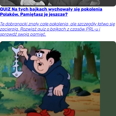
QUIZ Na tych bajkach wychowały się pokolenia
Polaków. Pamiętasz je jeszcze?
Te dobranocki znały całe pokolenia, ale szczegóły łatwo się
zacierają. Rozwiąż quiz o bajkach z czasów PRL-u i
sprawdź swoją pamięć.