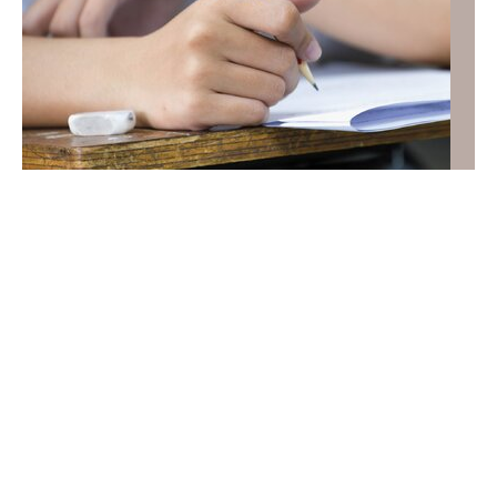
Nostalgiczny QUIZ muzyczny z hitów PRL-u.
Wiesz, kto je śpiewał?