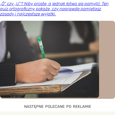
„Ó” czy „U”? Niby proste, a jednak łatwo się pomylić. Ten
quiz ortograficzny pokaże, czy naprawdę pamiętasz
zasady i najczęstsze wyjątki.