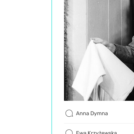
Anna Dymna
Ewa Krzyżewska