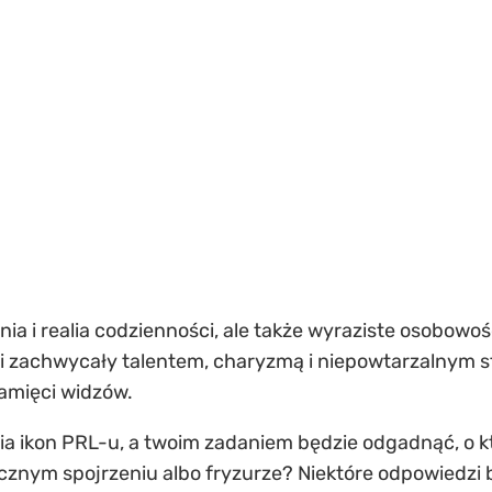
ia i realia codzienności, ale także wyraziste osobowoś
ki zachwycały talentem, charyzmą i niepowtarzalnym sty
pamięci widzów.
 ikon PRL-u, a twoim zadaniem będzie odgadnąć, o któ
cznym spojrzeniu albo fryzurze? Niektóre odpowiedzi