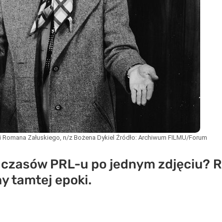
rii Romana Załuskiego, n/z Bożena Dykiel
Źródło:
Archiwum FILMU/Forum
czasów PRL-u po jednym zdjęciu? Ro
y tamtej epoki.