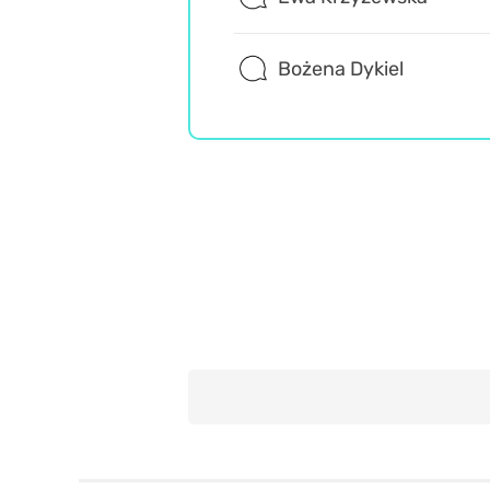
Bożena Dykiel
Retro
Rozrywka
Wiedza ogólna