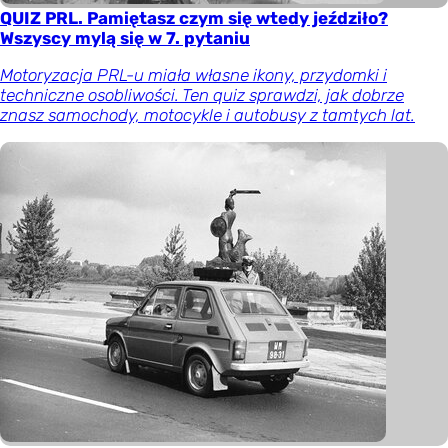
QUIZ PRL. Pamiętasz czym się wtedy jeździło?
Wszyscy mylą się w 7. pytaniu
Motoryzacja PRL-u miała własne ikony, przydomki i
techniczne osobliwości. Ten quiz sprawdzi, jak dobrze
znasz samochody, motocykle i autobusy z tamtych lat.