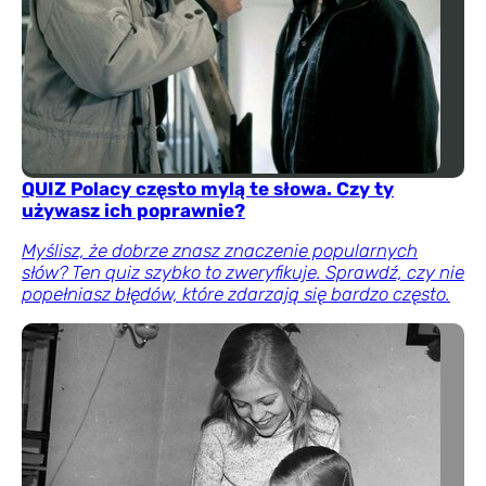
QUIZ Polacy często mylą te słowa. Czy ty
używasz ich poprawnie?
Myślisz, że dobrze znasz znaczenie popularnych
słów? Ten quiz szybko to zweryfikuje. Sprawdź, czy nie
popełniasz błędów, które zdarzają się bardzo często.