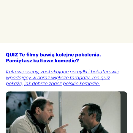
QUIZ Te filmy bawią kolejne pokolenia.
Pamiętasz kultowe komedie?
Kultowe sceny, zaskakujące pomyłki i bohaterowie
wpadający w coraz większe tarapaty. Ten quiz
pokaże, jak dobrze znasz polskie komedie.