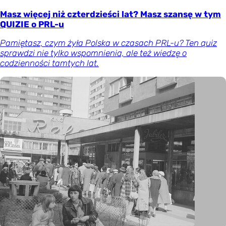
Masz więcej niż czterdzieści lat? Masz szansę w tym
QUIZIE o PRL-u
Pamiętasz, czym żyła Polska w czasach PRL-u? Ten quiz
sprawdzi nie tylko wspomnienia, ale też wiedzę o
codzienności tamtych lat.