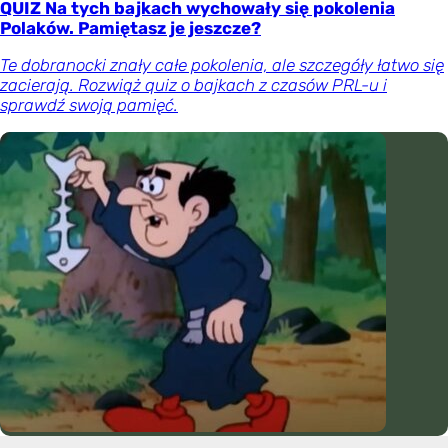
QUIZ Na tych bajkach wychowały się pokolenia
Polaków. Pamiętasz je jeszcze?
Te dobranocki znały całe pokolenia, ale szczegóły łatwo się
zacierają. Rozwiąż quiz o bajkach z czasów PRL-u i
sprawdź swoją pamięć.