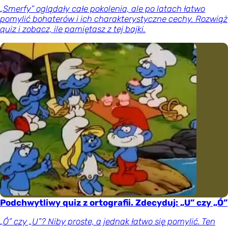
„Smerfy” oglądały całe pokolenia, ale po latach łatwo
pomylić bohaterów i ich charakterystyczne cechy. Rozwiąż
quiz i zobacz, ile pamiętasz z tej bajki.
Podchwytliwy quiz z ortografii. Zdecyduj: „U” czy „Ó”
„Ó” czy „U”? Niby proste, a jednak łatwo się pomylić. Ten