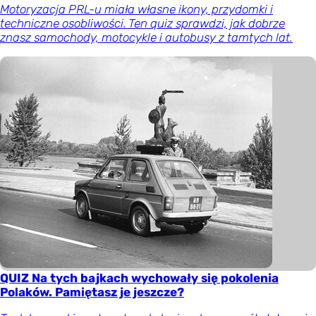
Motoryzacja PRL-u miała własne ikony, przydomki i
techniczne osobliwości. Ten quiz sprawdzi, jak dobrze
znasz samochody, motocykle i autobusy z tamtych lat.
QUIZ Na tych bajkach wychowały się pokolenia
Polaków. Pamiętasz je jeszcze?