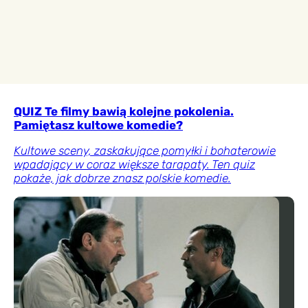
QUIZ Te filmy bawią kolejne pokolenia.
Pamiętasz kultowe komedie?
Kultowe sceny, zaskakujące pomyłki i bohaterowie
wpadający w coraz większe tarapaty. Ten quiz
pokaże, jak dobrze znasz polskie komedie.