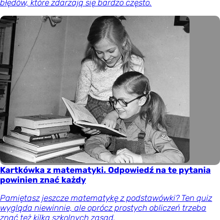
błędów, które zdarzają się bardzo często.
Kartkówka z matematyki. Odpowiedź na te pytania
powinien znać każdy
Pamiętasz jeszcze matematykę z podstawówki? Ten quiz
wygląda niewinnie, ale oprócz prostych obliczeń trzeba
znać też kilka szkolnych zasad.