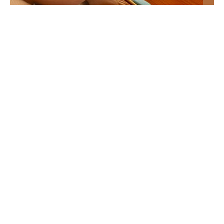
Nostalgiczny QUIZ muzyczny z hitów PRL-u.
Wiesz, kto je śpiewał?