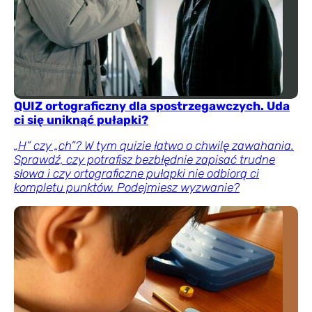
QUIZ ortograficzny dla spostrzegawczych. Uda
ci się uniknąć pułapki?
„H” czy „ch”? W tym quizie łatwo o chwilę zawahania.
Sprawdź, czy potrafisz bezbłędnie zapisać trudne
słowa i czy ortograficzne pułapki nie odbiorą ci
kompletu punktów. Podejmiesz wyzwanie?