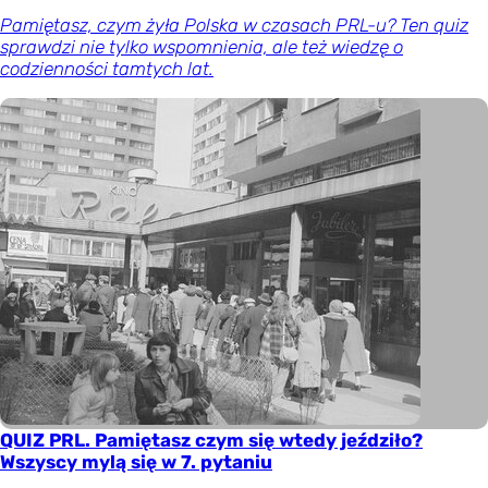
Pamiętasz, czym żyła Polska w czasach PRL-u? Ten quiz
sprawdzi nie tylko wspomnienia, ale też wiedzę o
codzienności tamtych lat.
QUIZ PRL. Pamiętasz czym się wtedy jeździło?
Wszyscy mylą się w 7. pytaniu