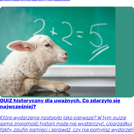
QUIZ historyczny dla uważnych. Co zdarzyło się
najwcześniej?
Które wydarzenie nastąpiło jako pierwsze? W tym quizie
sama znajomość historii może nie wystarczyć. Uporządkuj
fakty, zaufaj pamięci i sprawdź, czy nie pomylisz wydarzeń