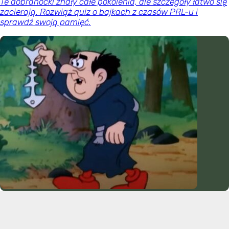
Te dobranocki znały całe pokolenia, ale szczegóły łatwo się
zacierają. Rozwiąż quiz o bajkach z czasów PRL-u i
sprawdź swoją pamięć.