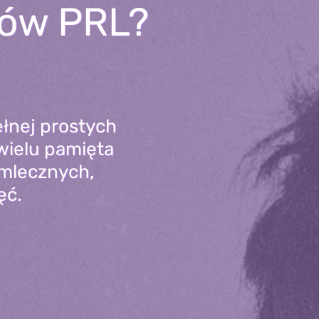
sów PRL?
ełnej prostych
wielu pamięta
 mlecznych,
ęć.