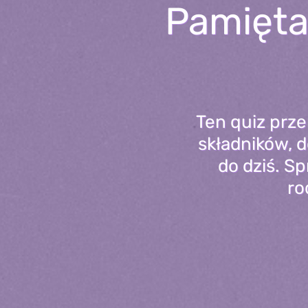
Pamięta
Ten quiz prze
składników, 
do dziś. S
ro