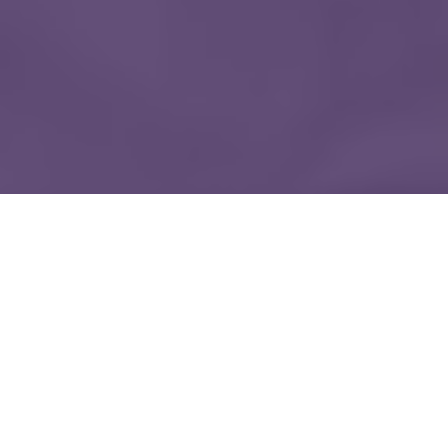
WIĘCEJ QUIZÓW
Pamiętasz te dobranocki? Quiz o bajkach