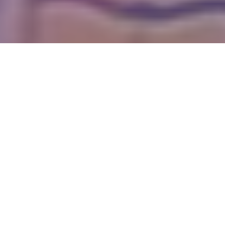
WIĘCEJ QUIZÓW
Pamiętasz te dobranocki? Quiz o bajkach
z czasów PRL-u
Te piosenki znała cała Polska. Dopasujesz