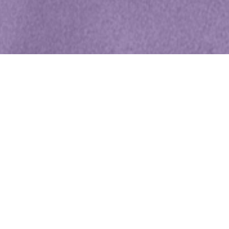
WIĘCEJ QUIZÓW
Pamiętasz te dobranocki? Quiz o bajkach
z czasów PRL-u
Kulinarna podróż do PRL-u. Rozpoznasz dawne