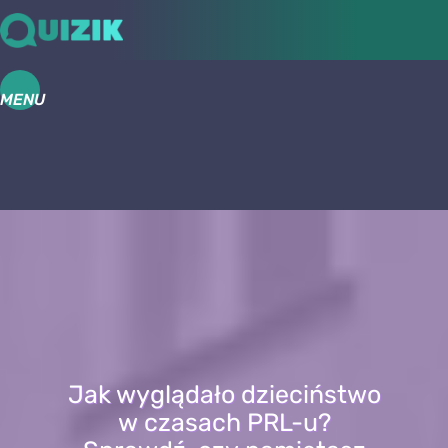
MENU
Jak wyglądało dzieciństwo
w czasach PRL-u?