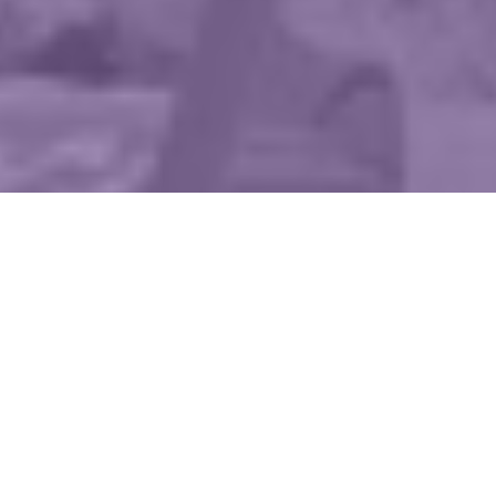
WIĘCEJ QUIZÓW
Pamiętasz te dobranocki? Quiz o bajkach
z czasów PRL-u