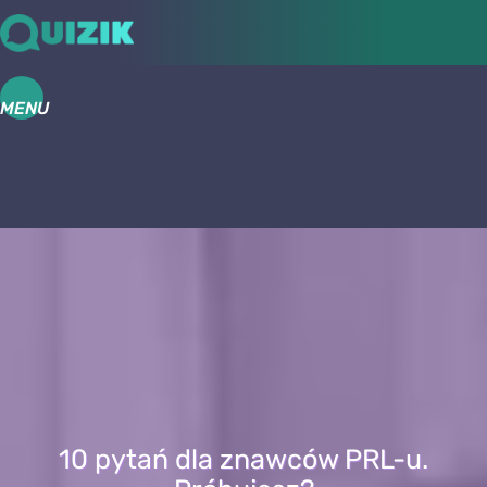
MENU
10 pytań dla znawców PRL-u.