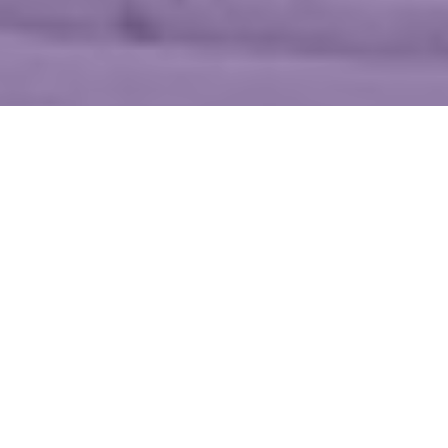
WIĘCEJ QUIZÓW
Nie tylko Maluch i Polonez. Co wiesz o pojazdach
z czasów PRL-u?
Te piosenki znała cała Polska. Dopasujesz