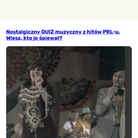
Nostalgiczny QUIZ muzyczny z hitów PRL-u.
Wiesz, kto je śpiewał?