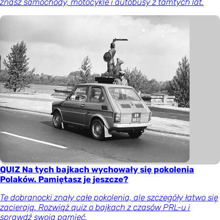
znasz samochody, motocykle i autobusy z tamtych lat.
QUIZ Na tych bajkach wychowały się pokolenia
Polaków. Pamiętasz je jeszcze?
Te dobranocki znały całe pokolenia, ale szczegóły łatwo się
zacierają. Rozwiąż quiz o bajkach z czasów PRL-u i
sprawdź swoją pamięć.