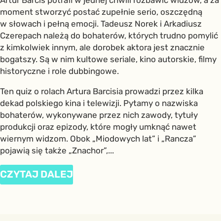
Artur Barciś potrafi w jednej chwili rozbawić widzów, a za
moment stworzyć postać zupełnie serio, oszczędną
w słowach i pełną emocji. Tadeusz Norek i Arkadiusz
Czerepach należą do bohaterów, których trudno pomylić
z kimkolwiek innym, ale dorobek aktora jest znacznie
bogatszy. Są w nim kultowe seriale, kino autorskie, filmy
historyczne i role dubbingowe.
Ten quiz o rolach Artura Barcisia prowadzi przez kilka
dekad polskiego kina i telewizji. Pytamy o nazwiska
bohaterów, wykonywane przez nich zawody, tytuły
produkcji oraz epizody, które mogły umknąć nawet
wiernym widzom. Obok „Miodowych lat” i „Rancza”
pojawią się także „Znachor”,...
CZYTAJ DALEJ