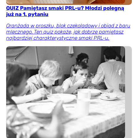
QUIZ Pamiętasz smaki PRL-u? Młodzi polegną
już na 1. pytaniu
Oranżada w proszku, blok czekoladowy i obiad z baru
mlecznego. Ten quiz pokaże, jak dobrze pamiętasz
najbardziej charakterystyczne smaki PRL-u.