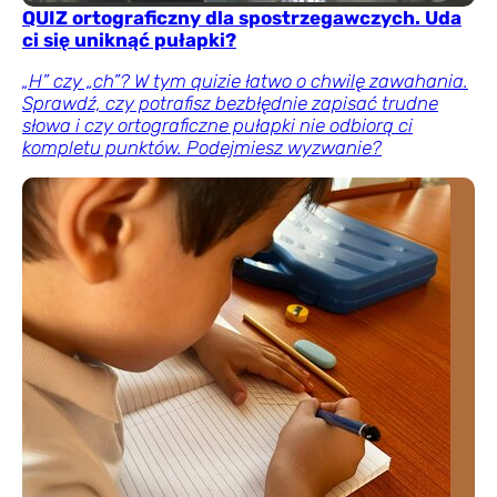
QUIZ ortograficzny dla spostrzegawczych. Uda
ci się uniknąć pułapki?
„H” czy „ch”? W tym quizie łatwo o chwilę zawahania.
Sprawdź, czy potrafisz bezbłędnie zapisać trudne
słowa i czy ortograficzne pułapki nie odbiorą ci
kompletu punktów. Podejmiesz wyzwanie?