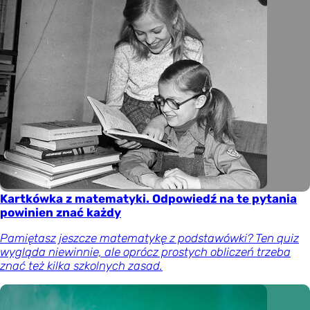
Kartkówka z matematyki. Odpowiedź na te pytania
powinien znać każdy
Pamiętasz jeszcze matematykę z podstawówki? Ten quiz
wygląda niewinnie, ale oprócz prostych obliczeń trzeba
znać też kilka szkolnych zasad.