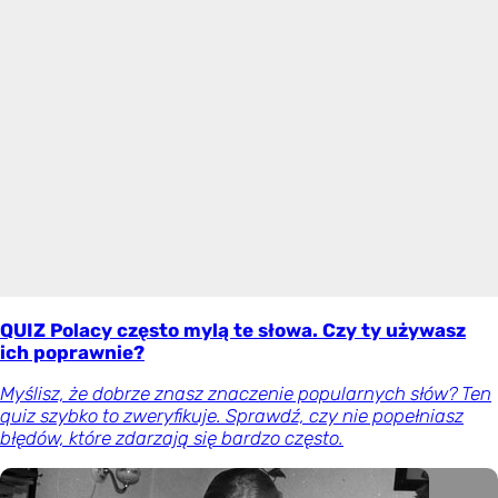
QUIZ Polacy często mylą te słowa. Czy ty używasz
ich poprawnie?
Myślisz, że dobrze znasz znaczenie popularnych słów? Ten
quiz szybko to zweryfikuje. Sprawdź, czy nie popełniasz
błędów, które zdarzają się bardzo często.