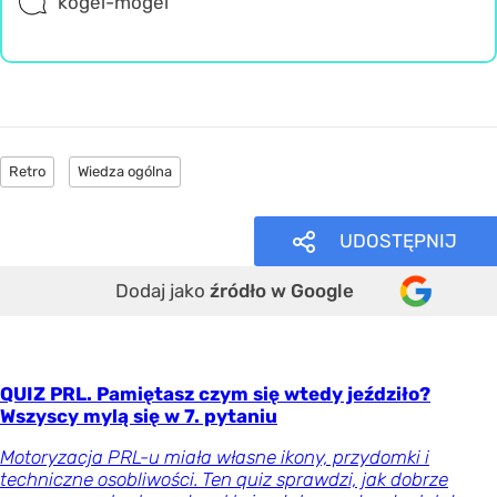
kogel-mogel
Retro
Wiedza ogólna
UDOSTĘPNIJ
Dodaj jako
źródło w Google
QUIZ PRL. Pamiętasz czym się wtedy jeździło?
Wszyscy mylą się w 7. pytaniu
Motoryzacja PRL-u miała własne ikony, przydomki i
techniczne osobliwości. Ten quiz sprawdzi, jak dobrze