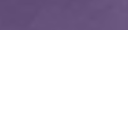
WIĘCEJ QUIZÓW
Pamiętasz Maję i Gucia? Ten quiz zabierze cię
na dobrze znaną łąkę
Dopasujesz nazwisko do zdjęcia? Pytamy