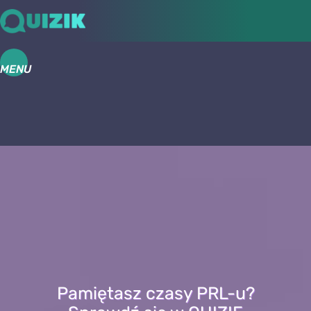
MENU
Pamiętasz czasy PRL-u?