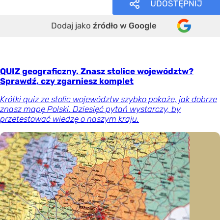
UDOSTĘPNIJ
Dodaj jako
źródło w Google
QUIZ geograficzny. Znasz stolice województw?
Sprawdź, czy zgarniesz komplet
Krótki quiz ze stolic województw szybko pokaże, jak dobrze
znasz mapę Polski. Dziesięć pytań wystarczy, by
przetestować wiedzę o naszym kraju.