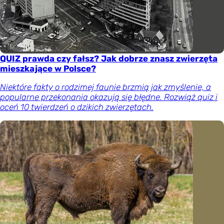
QUIZ prawda czy fałsz? Jak dobrze znasz zwierzęta
mieszkające w Polsce?
Niektóre fakty o rodzimej faunie brzmią jak zmyślenie, a
popularne przekonania okazują się błędne. Rozwiąż quiz i
oceń 10 twierdzeń o dzikich zwierzętach.