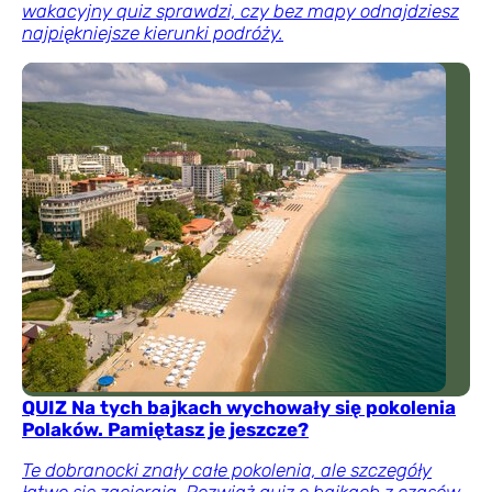
wakacyjny quiz sprawdzi, czy bez mapy odnajdziesz
najpiękniejsze kierunki podróży.
QUIZ Na tych bajkach wychowały się pokolenia
Polaków. Pamiętasz je jeszcze?
Te dobranocki znały całe pokolenia, ale szczegóły
łatwo się zacierają. Rozwiąż quiz o bajkach z czasów