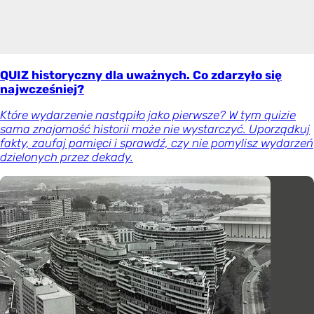
QUIZ historyczny dla uważnych. Co zdarzyło się
najwcześniej?
Które wydarzenie nastąpiło jako pierwsze? W tym quizie
sama znajomość historii może nie wystarczyć. Uporządkuj
fakty, zaufaj pamięci i sprawdź, czy nie pomylisz wydarzeń
dzielonych przez dekady.