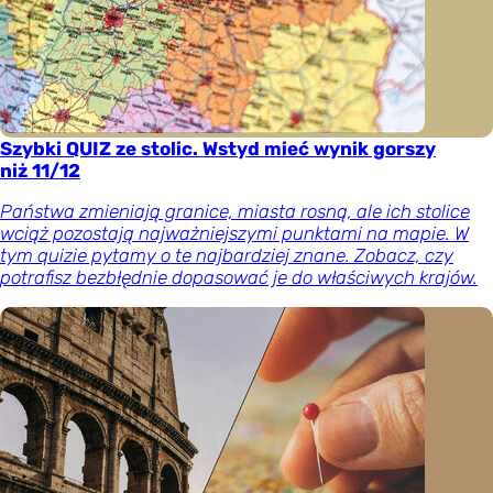
Szybki QUIZ ze stolic. Wstyd mieć wynik gorszy
niż 11/12
Państwa zmieniają granice, miasta rosną, ale ich stolice
wciąż pozostają najważniejszymi punktami na mapie. W
tym quizie pytamy o te najbardziej znane. Zobacz, czy
potrafisz bezbłędnie dopasować je do właściwych krajów.