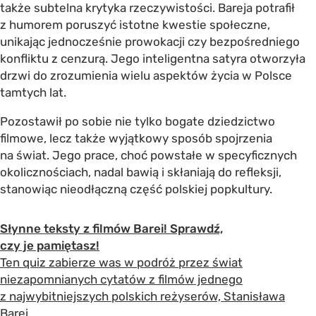
także subtelna krytyka rzeczywistości. Bareja potrafił
z humorem poruszyć istotne kwestie społeczne,
unikając jednocześnie prowokacji czy bezpośredniego
konfliktu z cenzurą. Jego inteligentna satyra otworzyła
drzwi do zrozumienia wielu aspektów życia w Polsce
tamtych lat.
Pozostawił po sobie nie tylko bogate dziedzictwo
filmowe, lecz także wyjątkowy sposób spojrzenia
na świat. Jego prace, choć powstałe w specyficznych
okolicznościach, nadal bawią i skłaniają do refleksji,
stanowiąc nieodłączną część polskiej popkultury.
Słynne teksty z filmów Barei! Sprawdź,
czy je pamiętasz!
Ten quiz zabierze was w podróż przez świat
niezapomnianych cytatów z filmów jednego
z najwybitniejszych polskich reżyserów, Stanisława
Barei.