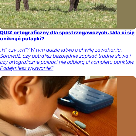
QUIZ ortograficzny dla spostrzegawczych. Uda ci się
uniknąć pułapki?
„H” czy „ch”? W tym quizie łatwo o chwilę zawahania.
Sprawdź, czy potrafisz bezbłędnie zapisać trudne słowa i
czy ortograficzne pułapki nie odbiorą ci kompletu punktów.
Podejmiesz wyzwanie?