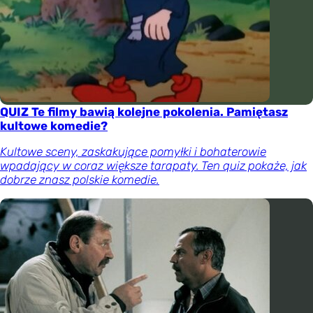
QUIZ Te filmy bawią kolejne pokolenia. Pamiętasz
kultowe komedie?
Kultowe sceny, zaskakujące pomyłki i bohaterowie
wpadający w coraz większe tarapaty. Ten quiz pokaże, jak
dobrze znasz polskie komedie.