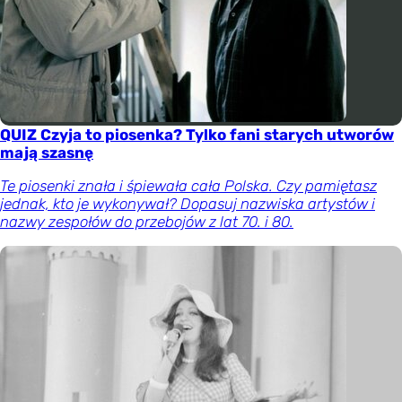
QUIZ Czyja to piosenka? Tylko fani starych utworów
mają szasnę
Te piosenki znała i śpiewała cała Polska. Czy pamiętasz
jednak, kto je wykonywał? Dopasuj nazwiska artystów i
nazwy zespołów do przebojów z lat 70. i 80.