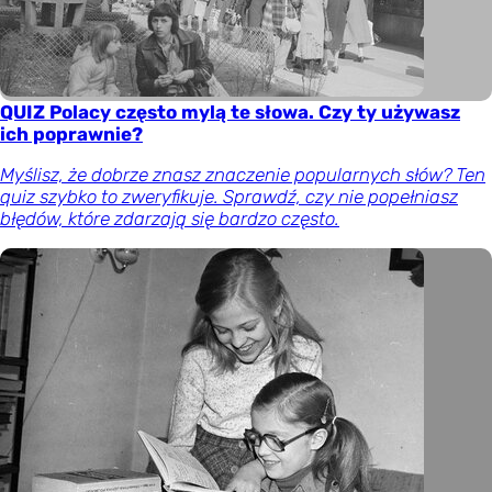
QUIZ Polacy często mylą te słowa. Czy ty używasz
ich poprawnie?
Myślisz, że dobrze znasz znaczenie popularnych słów? Ten
quiz szybko to zweryfikuje. Sprawdź, czy nie popełniasz
błędów, które zdarzają się bardzo często.