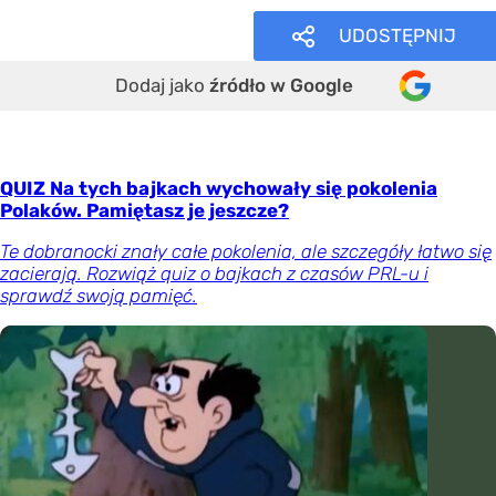
UDOSTĘPNIJ
Dodaj jako
źródło w Google
QUIZ Na tych bajkach wychowały się pokolenia
Polaków. Pamiętasz je jeszcze?
Te dobranocki znały całe pokolenia, ale szczegóły łatwo się
zacierają. Rozwiąż quiz o bajkach z czasów PRL-u i
sprawdź swoją pamięć.