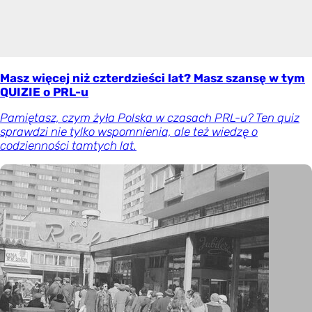
Masz więcej niż czterdzieści lat? Masz szansę w tym
QUIZIE o PRL-u
Pamiętasz, czym żyła Polska w czasach PRL-u? Ten quiz
sprawdzi nie tylko wspomnienia, ale też wiedzę o
codzienności tamtych lat.