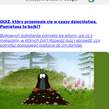
QUIZ, który przeniesie cię w czasy dzieciństwa.
Pamiętasz te bajki?
Bajkowych bohaterów pamięta się latami, ale co z
miejscami, w których żyli? Rozwiąż quiz i sprawdź, czy
potrafisz dopasować postacie do ich domów.