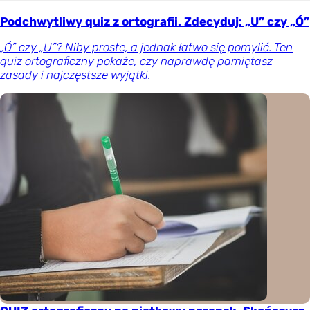
Podchwytliwy quiz z ortografii. Zdecyduj: „U” czy „Ó”
„Ó” czy „U”? Niby proste, a jednak łatwo się pomylić. Ten
quiz ortograficzny pokaże, czy naprawdę pamiętasz
zasady i najczęstsze wyjątki.