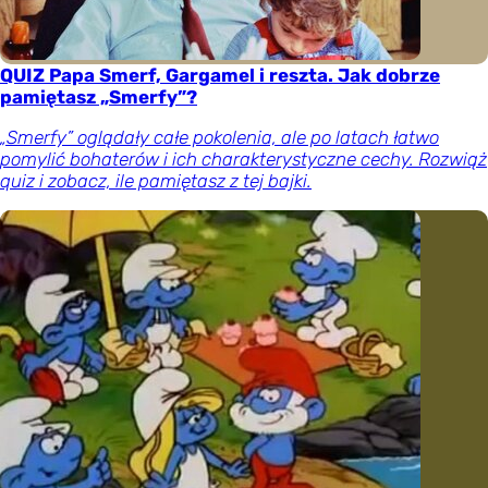
QUIZ Papa Smerf, Gargamel i reszta. Jak dobrze
pamiętasz „Smerfy”?
„Smerfy” oglądały całe pokolenia, ale po latach łatwo
pomylić bohaterów i ich charakterystyczne cechy. Rozwiąż
quiz i zobacz, ile pamiętasz z tej bajki.