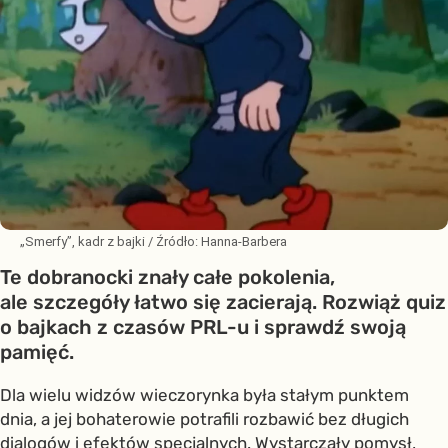
„Smerfy”, kadr z bajki
/ Źródło:
Hanna-Barbera
Te dobranocki znały całe pokolenia,
ale szczegóły łatwo się zacierają. Rozwiąż quiz
o bajkach z czasów PRL-u i sprawdź swoją
pamięć.
Dla wielu widzów wieczorynka była stałym punktem
dnia, a jej bohaterowie potrafili rozbawić bez długich
dialogów i efektów specjalnych. Wystarczały pomysł,