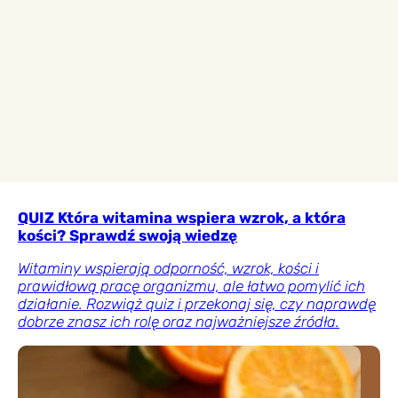
QUIZ Która witamina wspiera wzrok, a która
kości? Sprawdź swoją wiedzę
Witaminy wspierają odporność, wzrok, kości i
prawidłową pracę organizmu, ale łatwo pomylić ich
działanie. Rozwiąż quiz i przekonaj się, czy naprawdę
dobrze znasz ich rolę oraz najważniejsze źródła.