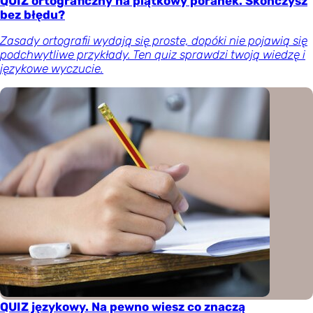
QUIZ ortograficzny na piątkowy poranek. Skończysz
bez błędu?
Zasady ortografii wydają się proste, dopóki nie pojawią się
podchwytliwe przykłady. Ten quiz sprawdzi twoją wiedzę i
językowe wyczucie.
QUIZ językowy. Na pewno wiesz co znaczą