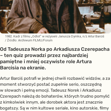
1982. Kadr z filmu „Odlot” w reżyserii Janusza Dymka, n/z Artur Barciś
/ Źródło:
Archiwum FILMU/Forum
Od Tadeusza Norka po Arkadiusza Czerepacha
– ten quiz prowadzi przez najbardziej
pamiętne i mniej oczywiste role Artura
Barcisia na ekranie.
Artur Barciś potrafi w jednej chwili rozbawić widzów, a za
moment stworzyć postać zupełnie serio, oszczędną
w słowach i pełną emocji. Tadeusz Norek i Arkadiusz
Czerepach należą do bohaterów, których trudno pomylić
z kimkolwiek innym, ale dorobek aktora jest znacznie
bogatszy. Są w nim kultowe seriale, kino autorskie, filmy