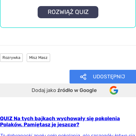
ROZWIĄŻ QUIZ
Rozrywka
Misz Masz
UDOSTĘPNIJ
Dodaj jako
źródło w Google
QUIZ Na tych bajkach wychowały się pokolenia
Polaków. Pamiętasz je jeszcze?
Te dobranocki znały całe pokolenia, ale szczegóły łatwo się