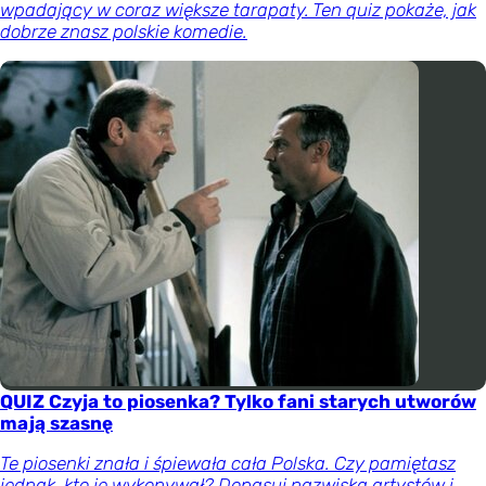
wpadający w coraz większe tarapaty. Ten quiz pokaże, jak
dobrze znasz polskie komedie.
QUIZ Czyja to piosenka? Tylko fani starych utworów
mają szasnę
Te piosenki znała i śpiewała cała Polska. Czy pamiętasz
jednak, kto je wykonywał? Dopasuj nazwiska artystów i