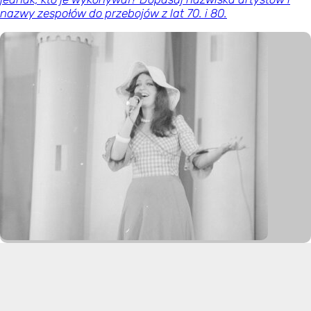
nazwy zespołów do przebojów z lat 70. i 80.