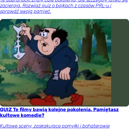
zacierają. Rozwiąż quiz o bajkach z czasów PRL-u i
sprawdź swoją pamięć.
QUIZ Te filmy bawią kolejne pokolenia. Pamiętasz
kultowe komedie?
Kultowe sceny, zaskakujące pomyłki i bohaterowie