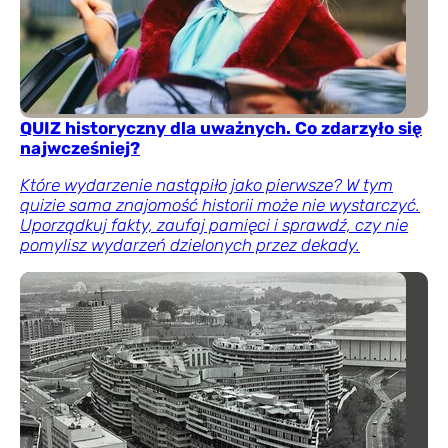
QUIZ historyczny dla uważnych. Co zdarzyło się
najwcześniej?
Które wydarzenie nastąpiło jako pierwsze? W tym
quizie sama znajomość historii może nie wystarczyć.
Uporządkuj fakty, zaufaj pamięci i sprawdź, czy nie
pomylisz wydarzeń dzielonych przez dekady.