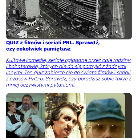
QUIZ z filmów i seriali PRL. Sprawdź,
czy cokolwiek pamiętasz
Kultowe komedie, seriale oglądane przez całe rodziny
i bohaterowie, których nie da się pomylić z żadnymi
innymi. Ten quiz zabierze cię do świata filmów i seriali
z czasów PRL-u. Sprawdź, czy poradzisz sobie także z
mniej oczywistymi pytaniami.