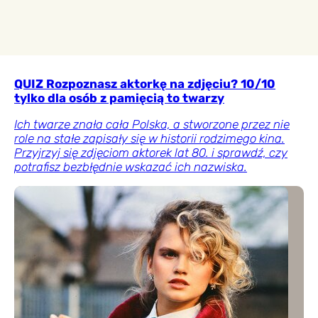
QUIZ Rozpoznasz aktorkę na zdjęciu? 10/10
tylko dla osób z pamięcią to twarzy
Ich twarze znała cała Polska, a stworzone przez nie
role na stałe zapisały się w historii rodzimego kina.
Przyjrzyj się zdjęciom aktorek lat 80. i sprawdź, czy
potrafisz bezbłędnie wskazać ich nazwiska.