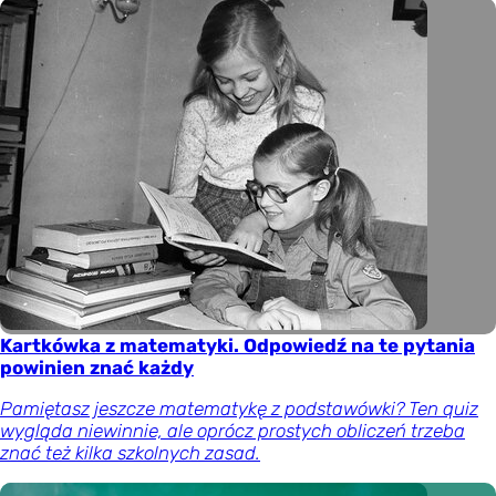
Kartkówka z matematyki. Odpowiedź na te pytania
powinien znać każdy
Pamiętasz jeszcze matematykę z podstawówki? Ten quiz
wygląda niewinnie, ale oprócz prostych obliczeń trzeba
znać też kilka szkolnych zasad.