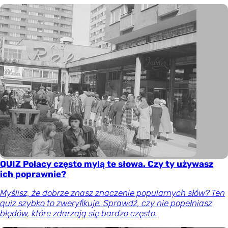
QUIZ Polacy często mylą te słowa. Czy ty używasz
ich poprawnie?
Myślisz, że dobrze znasz znaczenie popularnych słów? Ten
quiz szybko to zweryfikuje. Sprawdź, czy nie popełniasz
błędów, które zdarzają się bardzo często.