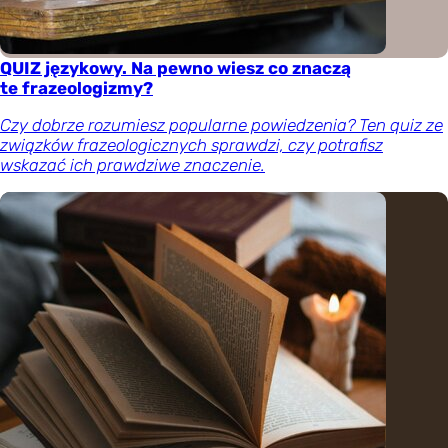
QUIZ językowy. Na pewno wiesz co znaczą
te frazeologizmy?
Czy dobrze rozumiesz popularne powiedzenia? Ten quiz ze
związków frazeologicznych sprawdzi, czy potrafisz
wskazać ich prawdziwe znaczenie.