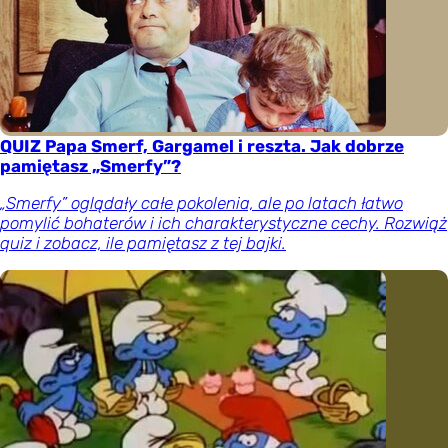
QUIZ Papa Smerf, Gargamel i reszta. Jak dobrze
pamiętasz „Smerfy”?
„Smerfy” oglądały całe pokolenia, ale po latach łatwo
pomylić bohaterów i ich charakterystyczne cechy. Rozwiąż
quiz i zobacz, ile pamiętasz z tej bajki.