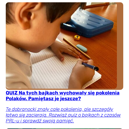
QUIZ Na tych bajkach wychowały się pokolenia
Polaków. Pamiętasz je jeszcze?
Te dobranocki znały całe pokolenia, ale szczegóły
łatwo się zacierają. Rozwiąż quiz o bajkach z czasów
PRL-u i sprawdź swoją pamięć.