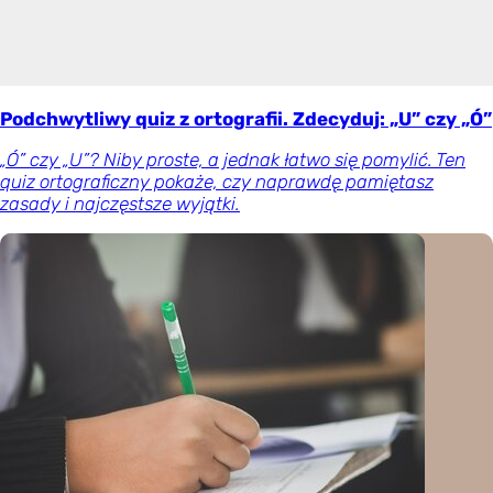
Podchwytliwy quiz z ortografii. Zdecyduj: „U” czy „Ó”
„Ó” czy „U”? Niby proste, a jednak łatwo się pomylić. Ten
quiz ortograficzny pokaże, czy naprawdę pamiętasz
zasady i najczęstsze wyjątki.