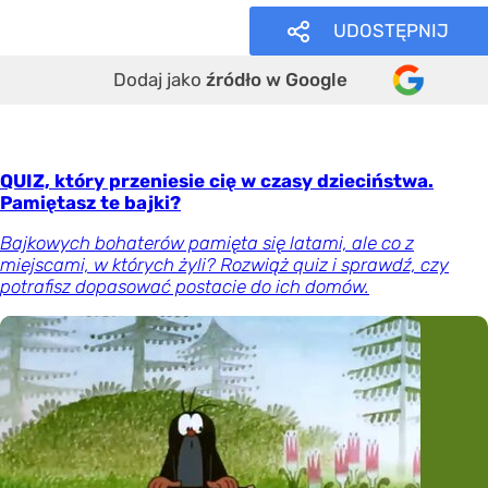
UDOSTĘPNIJ
Dodaj jako
źródło w Google
QUIZ, który przeniesie cię w czasy dzieciństwa.
Pamiętasz te bajki?
Bajkowych bohaterów pamięta się latami, ale co z
miejscami, w których żyli? Rozwiąż quiz i sprawdź, czy
potrafisz dopasować postacie do ich domów.