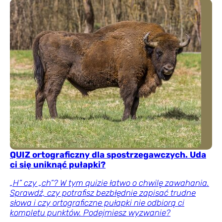
QUIZ ortograficzny dla spostrzegawczych. Uda
ci się uniknąć pułapki?
„H” czy „ch”? W tym quizie łatwo o chwilę zawahania.
Sprawdź, czy potrafisz bezbłędnie zapisać trudne
słowa i czy ortograficzne pułapki nie odbiorą ci
kompletu punktów. Podejmiesz wyzwanie?