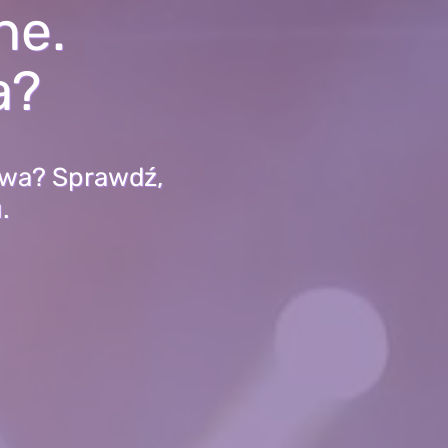
ne.
a?
iewa? Sprawdź,
.