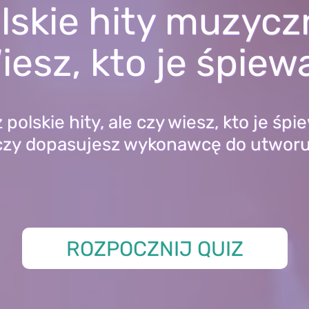
lskie hity muzycz
iesz, kto je śpiew
 polskie hity, ale czy wiesz, kto je śp
czy dopasujesz wykonawcę do utworu
ROZPOCZNIJ QUIZ