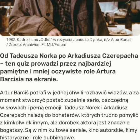
1982. Kadr z filmu „Odlot” w reżyserii Janusza Dymka, n/z Artur Barciś
/ Źródło:
Archiwum FILMU/Forum
Od Tadeusza Norka po Arkadiusza Czerepacha
– ten quiz prowadzi przez najbardziej
pamiętne i mniej oczywiste role Artura
Barcisia na ekranie.
Artur Barciś potrafi w jednej chwili rozbawić widzów, a za
moment stworzyć postać zupełnie serio, oszczędną
w słowach i pełną emocji. Tadeusz Norek i Arkadiusz
Czerepach należą do bohaterów, których trudno pomylić
z kimkolwiek innym, ale dorobek aktora jest znacznie
bogatszy. Są w nim kultowe seriale, kino autorskie, filmy
historyczne i role dubbingowe.