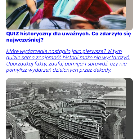
QUIZ historyczny dla uważnych. Co zdarzyło się
najwcześniej?
Które wydarzenie nastąpiło jako pierwsze? W tym
quizie sama znajomość historii może nie wystarczyć.
Uporządkuj fakty, zaufaj pamięci i sprawdź, czy nie
pomylisz wydarzeń dzielonych przez dekady.