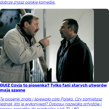
dobrze znasz polskie komedie.
QUIZ Czyja to piosenka? Tylko fani starych utworów
mają szasnę
Te piosenki znała i śpiewała cała Polska. Czy pamiętasz
jednak, kto je wykonywał? Dopasuj nazwiska artystów i
nazwy zespołów do przebojów z lat 70. i 80.