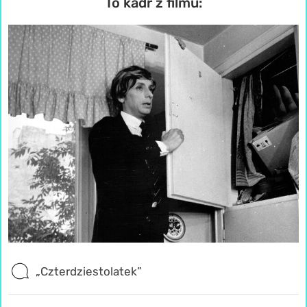
To kadr z filmu:
„Czterdziestolatek”