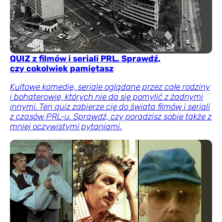
QUIZ z filmów i seriali PRL. Sprawdź,
czy cokolwiek pamiętasz
Kultowe komedie, seriale oglądane przez całe rodziny
i bohaterowie, których nie da się pomylić z żadnymi
innymi. Ten quiz zabierze cię do świata filmów i seriali
z czasów PRL-u. Sprawdź, czy poradzisz sobie także z
mniej oczywistymi pytaniami.