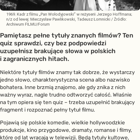
1969. Kadr z filmu „Pan Wołodyjowski” w reżyserii Jerzego Hoffmana;
n/z od lewej: Mieczysław Pawlikowski, Tadeusz Łomnicki
/ Źródło:
Archiwum FILMU/Forum
Pamiętasz pełne tytuły znanych filmów? Ten
quiz sprawdzi, czy bez podpowiedzi
uzupełnisz brakujące słowa w polskich
i zagranicznych hitach.
Niektóre tytuły filmów znamy tak dobrze, że wystarczy
jedno słowo, charakterystyczna scena albo nazwisko
bohatera. Inne brzmią znajomo, ale gdy znika z nich
ważny wyraz, nagle trudno odtworzyć całość. Właśnie
na tym opiera się ten quiz – trzeba uzupełnić brakujący
fragment i rozpoznać pełny tytuł filmu.
Pojawią się polskie komedie, wielkie hollywoodzkie
produkcje, kino przygodowe, dramaty, romanse i filmy,
które od lat wracają w telewizji. Będą tytuły kultowe,