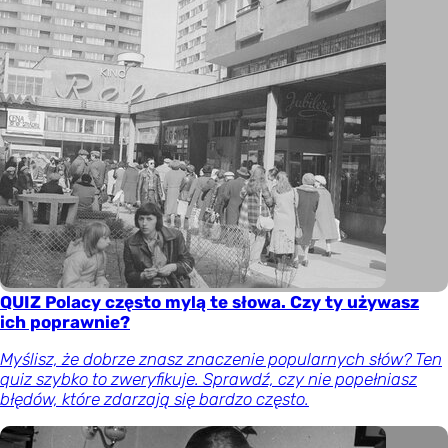
QUIZ Polacy często mylą te słowa. Czy ty używasz
ich poprawnie?
Myślisz, że dobrze znasz znaczenie popularnych słów? Ten
quiz szybko to zweryfikuje. Sprawdź, czy nie popełniasz
błędów, które zdarzają się bardzo często.