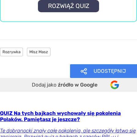
ROZWIĄŻ QUIZ
Rozrywka
Misz Masz
UDOSTĘPNIJ
Dodaj jako
źródło w Google
QUIZ Na tych bajkach wychowały się pokolenia
Polaków. Pamiętasz je jeszcze?
Te dobranocki znały całe pokolenia, ale szczegóły łatwo się
zacierają. Rozwiąż quiz o bajkach z czasów PRL-u i