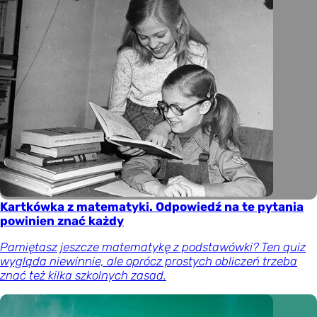
Kartkówka z matematyki. Odpowiedź na te pytania
powinien znać każdy
Pamiętasz jeszcze matematykę z podstawówki? Ten quiz
wygląda niewinnie, ale oprócz prostych obliczeń trzeba
znać też kilka szkolnych zasad.