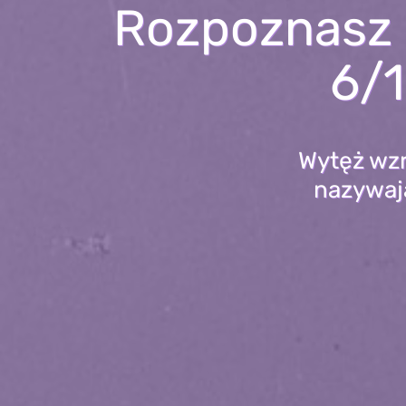
Rozpoznasz 
6/1
Wytęż wzro
nazywają