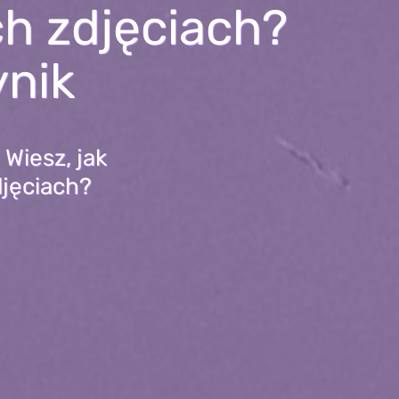
h zdjęciach?
ynik
 Wiesz, jak
djęciach?